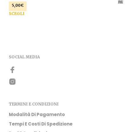
AGGIUNGI ALLA LISTA DEI DESIDERI
5,00
€
Que
SCEGLI
prod
ha
più
varia
Le
opzi
pos
SOCIAL MEDIA
esse
scel
nell
pag
del
prod
TERMINI E CONDIZIONI
Modalità Di Pagamento
Tempi E Costi Di Spedizione