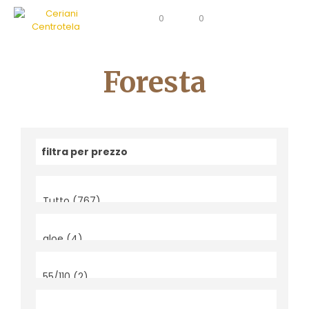
0
0
Foresta