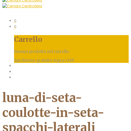
0
0
Carrello
Nessun prodotto nel carrello.
Spedizione gratuita sopra i 69€
luna-di-seta-
coulotte-in-seta-
spacchi-laterali