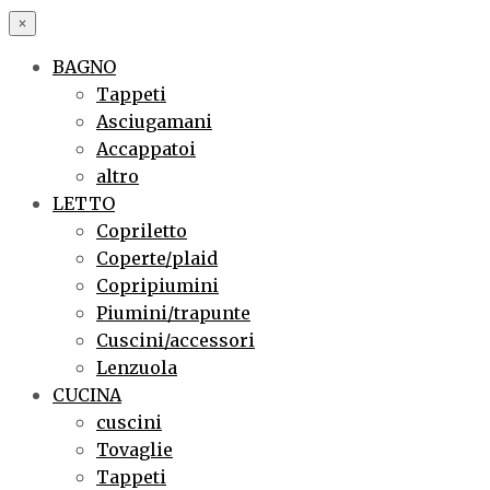
×
BAGNO
Tappeti
Asciugamani
Accappatoi
altro
LETTO
Copriletto
Coperte/plaid
Copripiumini
Piumini/trapunte
Cuscini/accessori
Lenzuola
CUCINA
cuscini
Tovaglie
Tappeti