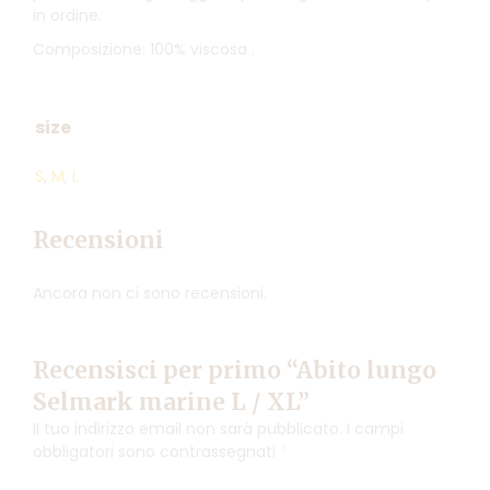
in ordine.
Composizione: 100% viscosa .
size
S
,
M
,
L
Recensioni
Ancora non ci sono recensioni.
Recensisci per primo “Abito lungo
Selmark marine L / XL”
Il tuo indirizzo email non sarà pubblicato.
I campi
obbligatori sono contrassegnati
*