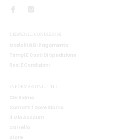
nella
pagina
del
prodotto
TERMINI E CONDIZIONI
Modalità Di Pagamento
Tempi E Costi Di Spedizione
Resi E Condizioni
INFORMAZIONI UTILI
Chi Siamo
Contatti / Dove Siamo
Il Mio Account
Carrello
Store