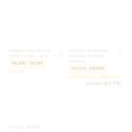
pagina
pag
del
del
prodotto
pro
PIUMINO ANALLERGICO
CUSCINO GUANCIALE
TIEPIDO GABEL – 18 %
DAUNENSTEP PERLA
CIRMOLO
49,20
€
-
59,70
€
Fascia
149,00
€
Il
139,00
€
Il
di
SCEGLI
Questo
prezzo
prezzo
prezzo:
AGGIUNGI AL CARRELLO
prodotto
originale
attuale
da
sconto del 7%
ha
era:
è:
49,20€
più
149,00€.
139,00€.
a
varianti.
59,70€
Le
opzioni
possono
essere
SOCIAL MEDIA
scelte