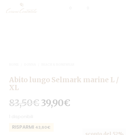
0
0
HOME
/
DONNA
/
BEACH & HOMEWEAR
Abito lungo Selmark marine L /
XL
83,50
€
39,90
€
Il
Il
prezzo
prezzo
1 disponibili
originale
attuale
RISPARMI
43,60
€
era:
è:
sconto del 52%