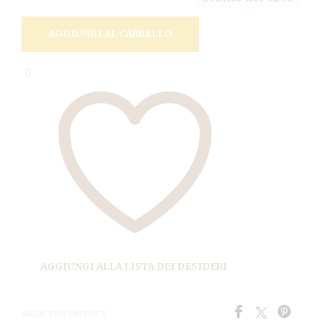
83,50€.
39,90€.
AGGIUNGI AL CARRELLO
AGGIUNGI ALLA LISTA DEI DESIDERI
SHARE THIS PRODUCT