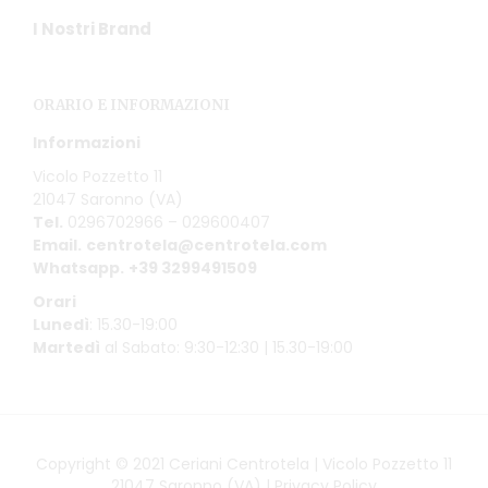
I Nostri Brand
ORARIO E INFORMAZIONI
Informazioni
Vicolo Pozzetto 11
21047 Saronno (VA)
Tel.
0296702966 – 029600407
Email.
centrotela@centrotela.com
Whatsapp.
+39 3299491509
Orari
Lunedì
: 15.30-19:00
Martedì
al Sabato: 9:30-12:30 | 15.30-19:00
Copyright © 2021 Ceriani Centrotela | Vicolo Pozzetto 11
21047 Saronno (VA) |
Privacy Policy