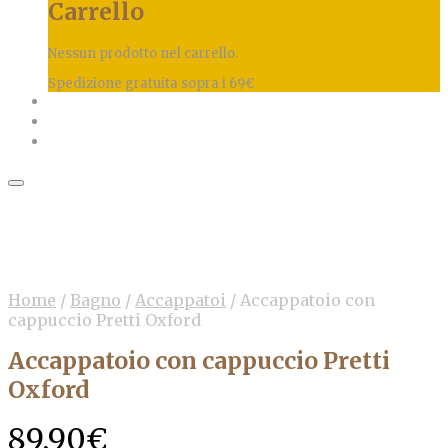
Carrello
Nessun prodotto nel carrello.
Spedizione gratuita sopra i 69€
Home
/
Bagno
/
Accappatoi
/
Accappatoio con
cappuccio Pretti Oxford
Accappatoio con cappuccio Pretti
Oxford
89,90
€