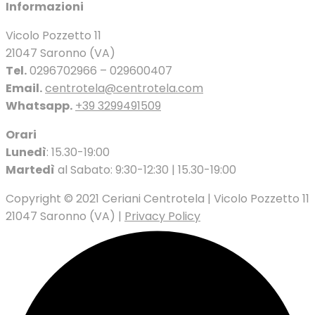
Informazioni
Vicolo Pozzetto 11
21047 Saronno (VA)
Tel.
0296702966 – 029600407
Email.
centrotela@centrotela.com
Whatsapp.
+39 3299491509
Orari
Lunedì
: 15.30-19:00
Martedì
al Sabato: 9:30-12:30 | 15.30-19:00
Copyright © 2021 Ceriani Centrotela | Vicolo Pozzetto 11
21047 Saronno (VA) |
Privacy Policy