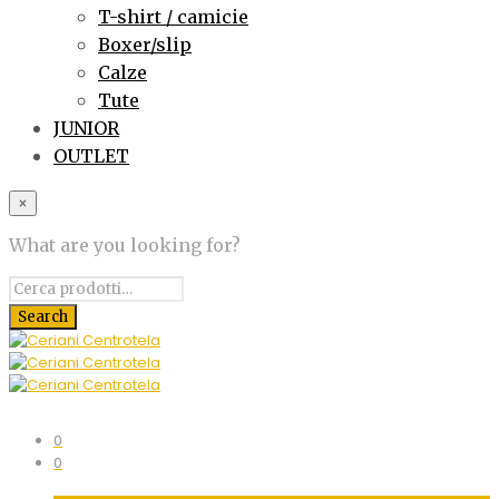
T-shirt / camicie
Boxer/slip
Calze
Tute
JUNIOR
OUTLET
×
What are you looking for?
0
0