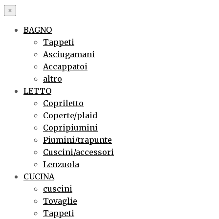
×
BAGNO
Tappeti
Asciugamani
Accappatoi
altro
LETTO
Copriletto
Coperte/plaid
Copripiumini
Piumini/trapunte
Cuscini/accessori
Lenzuola
CUCINA
cuscini
Tovaglie
Tappeti