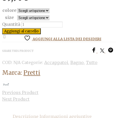
colore
size
Quantità
Aggiungi al carrello
AGGIUNGI ALLA LISTA DEI DESIDERI
SHARE THIS PRODUCT
COD:
N/A
Categorie:
Accappatoi
,
Bagno
,
Tutto
Marca:
Pretti
Previous Product
Next Product
Descrizione
Informazioni aggiuntive