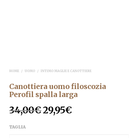
HOME
/
UOMO
/
INTIMO MAGLIE E CANOTTIERE
Canottiera uomo filoscozia
Perofil spalla larga
34,00
€
29,95
€
Il
Il
prezzo
prezzo
TAGLIA
originale
attuale