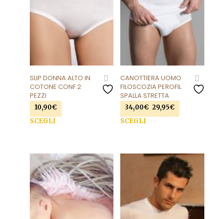
SLIP DONNA ALTO IN
CANOTTIERA UOMO
COTONE CONF.2
FILOSCOZIA PEROFIL
PEZZI
SPALLA STRETTA
Il
Il
10,90
€
34,00
€
29,95
€
prezzo
prezzo
Questo
Que
SCEGLI
SCEGLI
originale
attuale
prodotto
prod
era:
è:
ha
ha
34,00€.
29,95€.
più
più
varianti.
varia
Le
Le
opzioni
opzi
possono
pos
essere
esse
scelte
scel