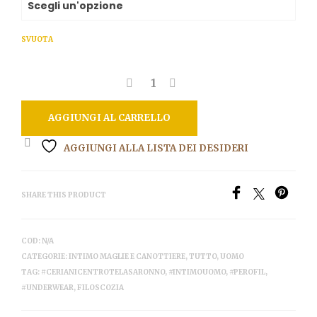
era:
è:
34,00€.
29,95€.
SVUOTA
AGGIUNGI AL CARRELLO
AGGIUNGI ALLA LISTA DEI DESIDERI
SHARE THIS PRODUCT
COD:
N/A
CATEGORIE:
INTIMO MAGLIE E CANOTTIERE
,
TUTTO
,
UOMO
TAG:
#CERIANICENTROTELASARONNO
,
#INTIMOUOMO
,
#PEROFIL
,
#UNDERWEAR
,
FILOSCOZIA