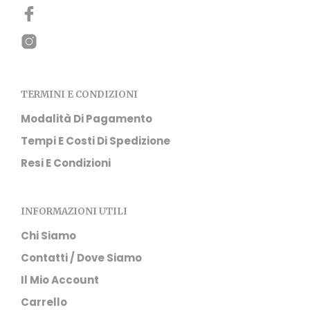
essere
scel
scelte
nell
nella
pag
pagina
del
del
prod
prodotto
TERMINI E CONDIZIONI
Modalità Di Pagamento
Tempi E Costi Di Spedizione
Resi E Condizioni
INFORMAZIONI UTILI
Chi Siamo
Contatti / Dove Siamo
Il Mio Account
Carrello