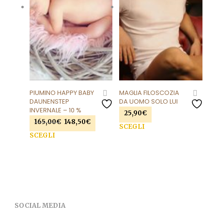
nella
nell
pagina
pag
del
del
prodotto
prod
PIUMINO HAPPY BABY
MAGLIA FILOSCOZIA
DAUNENSTEP
DA UOMO SOLO LUI
INVERNALE – 10 %
25,90
€
Il
Il
165,00
€
148,50
€
Que
SCEGLI
prezzo
prezzo
Questo
SCEGLI
prod
originale
attuale
prodotto
ha
era:
è:
ha
più
165,00€.
148,50€.
più
varia
varianti.
Le
Le
opzi
opzioni
pos
SOCIAL MEDIA
possono
esse