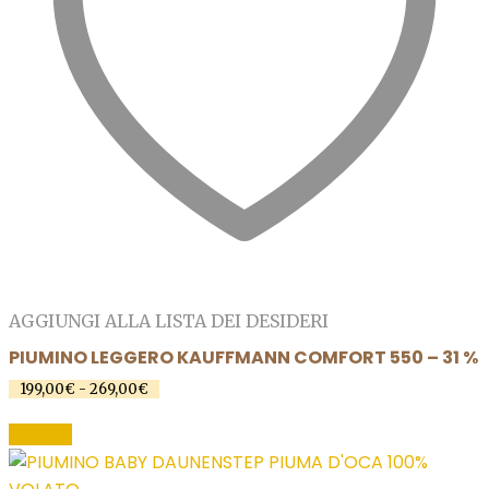
AGGIUNGI ALLA LISTA DEI DESIDERI
PIUMINO LEGGERO KAUFFMANN COMFORT 550 – 31 %
199,00
€
-
269,00
€
Fascia
di
Questo
prezzo:
SCEGLI
prodotto
da
199,00€
ha
a