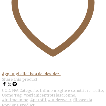
Aggiungi alla lista dei desideri
Share this product
COD:
N/A
Categorie:
Intimo maglie e canottiere
,
Tutto
,
Uomo
Tag:
#cerianicentrotelasaronno
,
#intimouomo
,
#perofil
,
#underwear
,
filoscozia
Previous Product