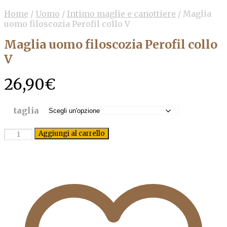
Home
/
Uomo
/
Intimo maglie e canottiere
/
Maglia
uomo filoscozia Perofil collo V
Maglia uomo filoscozia Perofil collo
V
26,90
€
taglia
Quantità
Aggiungi al carrello