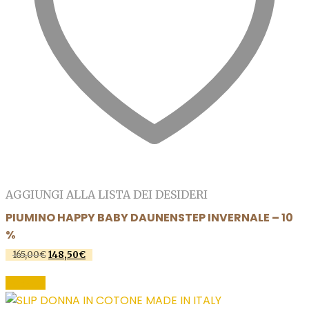
AGGIUNGI ALLA LISTA DEI DESIDERI
PIUMINO HAPPY BABY DAUNENSTEP INVERNALE – 10
%
165,00
€
Il
148,50
€
Il
prezzo
prezzo
Questo
originale
attuale
SCEGLI
prodotto
era:
è:
165,00€.
148,50€.
ha