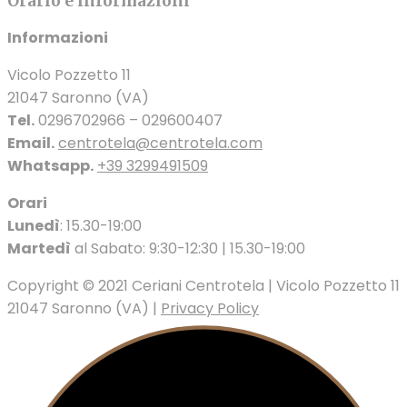
Orario e informazioni
Informazioni
Vicolo Pozzetto 11
21047 Saronno (VA)
Tel.
0296702966 – 029600407
Email.
centrotela@centrotela.com
Whatsapp.
+39 3299491509
Orari
Lunedì
: 15.30-19:00
Martedì
al Sabato: 9:30-12:30 | 15.30-19:00
Copyright © 2021 Ceriani Centrotela | Vicolo Pozzetto 11
21047 Saronno (VA) |
Privacy Policy