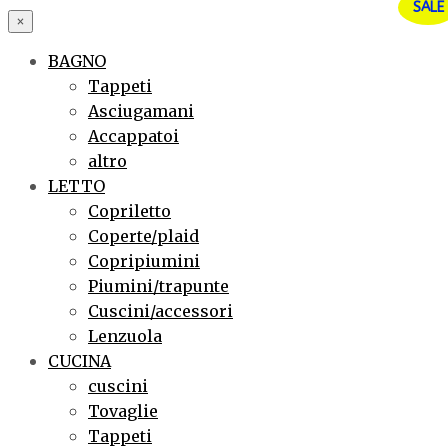
SALE
×
BAGNO
Tappeti
Asciugamani
Accappatoi
altro
LETTO
Copriletto
Coperte/plaid
Copripiumini
Piumini/trapunte
Cuscini/accessori
Lenzuola
CUCINA
cuscini
Tovaglie
Tappeti