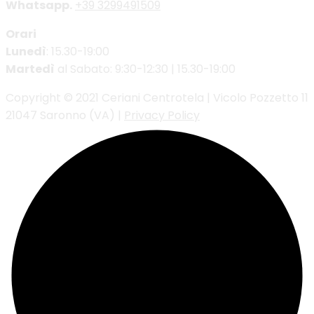
Whatsapp.
+39 3299491509
Orari
Lunedì
: 15.30-19:00
Martedì
al Sabato: 9:30-12:30 | 15.30-19:00
Copyright © 2021 Ceriani Centrotela | Vicolo Pozzetto 11
21047 Saronno (VA) |
Privacy Policy