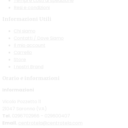
Tempi e costi di spedizione
Resi e condizioni
Informazioni Utili
Chi siamo
Contatti / Dove Siamo
Il mio account
Carrello
Store
I nostri Brand
Orario e informazioni
Informazioni
Vicolo Pozzetto 11
21047 Saronno (VA)
Tel.
0296702966 – 029600407
Email.
centrotela@centrotela.com