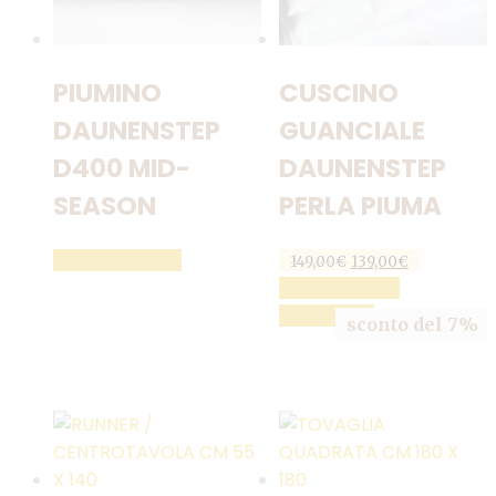
PIUMINO
CUSCINO
DAUNENSTEP
GUANCIALE
D400 MID-
DAUNENSTEP
SEASON
PERLA PIUMA
Il
Il
LEGGI TUTTO
149,00
€
139,00
€
prezzo
prezzo
AGGIUNGI AL
originale
attuale
CARRELLO
era:
è:
sconto del 7%
149,00€.
139,00€.