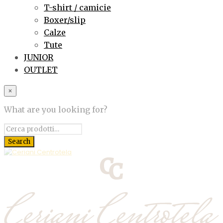
T-shirt / camicie
Boxer/slip
Calze
Tute
JUNIOR
OUTLET
×
What are you looking for?