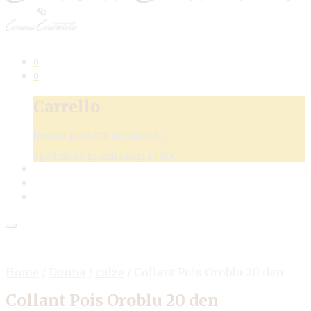
0
0
Carrello
Nessun prodotto nel carrello.
Spedizione gratuita sopra i 69€
Home
/
Donna
/
calze
/
Collant Pois Oroblu 20 den
Collant Pois Oroblu 20 den