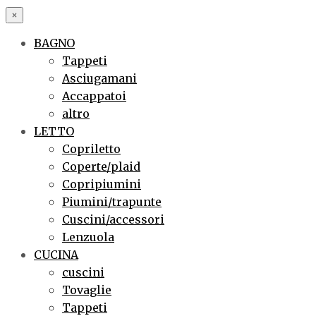
×
BAGNO
Tappeti
Asciugamani
Accappatoi
altro
LETTO
Copriletto
Coperte/plaid
Copripiumini
Piumini/trapunte
Cuscini/accessori
Lenzuola
CUCINA
cuscini
Tovaglie
Tappeti