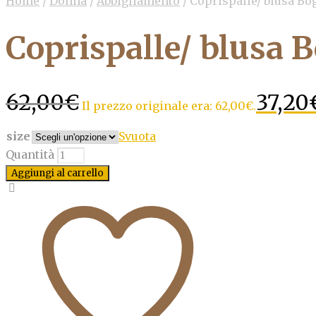
Home
/
Donna
/
Abbigliamento
/
Coprispalle/ blusa Bog
Coprispalle/ blusa B
62,00
€
37,20
Il prezzo originale era: 62,00€.
size
Svuota
Quantità
Aggiungi al carrello