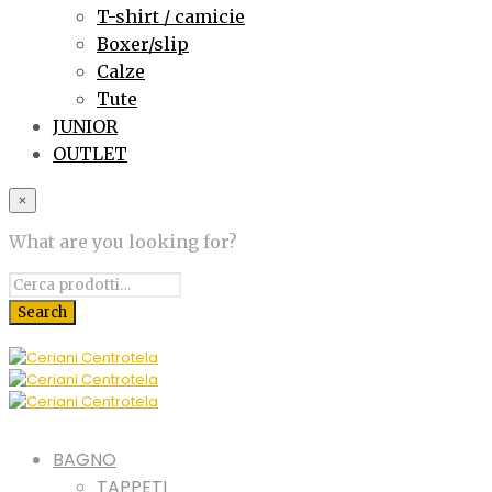
T-shirt / camicie
Boxer/slip
Calze
Tute
JUNIOR
OUTLET
×
What are you looking for?
BAGNO
TAPPETI