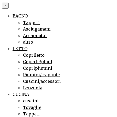
×
BAGNO
Tappeti
Asciugamani
Accappatoi
altro
LETTO
Copriletto
Coperte/plaid
Copripiumini
Piumini/trapunte
Cuscini/accessori
Lenzuola
CUCINA
cuscini
Tovaglie
Tappeti