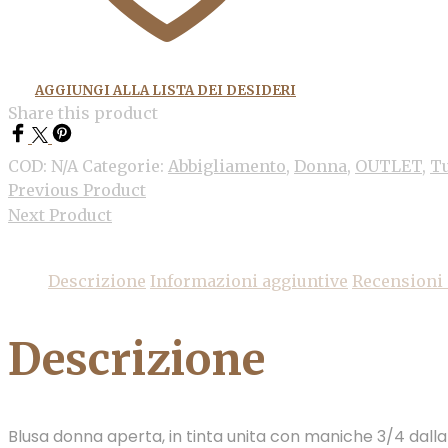
AGGIUNGI ALLA LISTA DEI DESIDERI
Share this product
COD:
N/A
Categorie:
Abbigliamento
,
Donna
,
OUTLET
,
Tu
Previous Product
Next Product
Descrizione
Informazioni aggiuntive
Recensioni 
Descrizione
Blusa donna aperta, in tinta unita con maniche 3/4 dalla