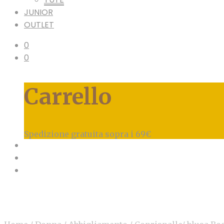
JUNIOR
OUTLET
0
0
Carrello
Spedizione gratuita sopra i 69€