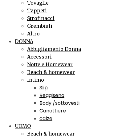
Tovaglie
Tappeti
Strofinacci
Grembiuli
Altro
DONNA
Abbigliamento Donna
Accessori
Notte e Homewear
Beach & homewear
Intimo
Slip
Reggiseno
Body /sottovesti
Canottiere
calze
UOMO
Beach & homewear