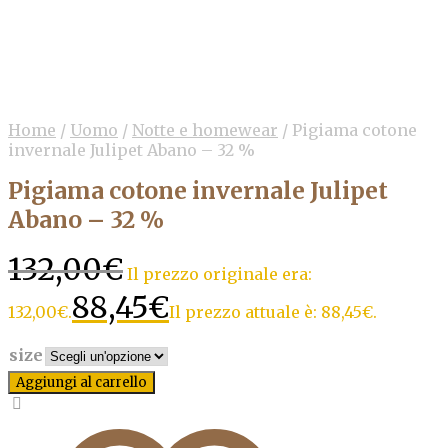
Home
/
Uomo
/
Notte e homewear
/
Pigiama cotone
invernale Julipet Abano – 32 %
Pigiama cotone invernale Julipet
Abano – 32 %
132,00
€
Il prezzo originale era:
88,45
€
132,00€.
Il prezzo attuale è: 88,45€.
size
Aggiungi al carrello