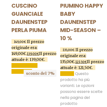
CUSCINO
PIUMINO HAPPY
GUANCIALE
BABY
DAUNENSTEP
DAUNENSTEP
PERLA PIUMA
MID-SEASON –
10 %
Il prezzo
149,00
€
originale era:
Il prezzo
135,00
€
149,00€.
Il prezzo
139,00
€
originale era:
attuale è: 139,00€.
135,00€.
Il prezzo
121,50
€
AGGIUNGI AL
attuale è: 121,50€.
CARRELLO
sconto del 7%
Questo
SCEGLI
prodotto ha più
varianti. Le opzioni
possono essere scelte
nella pagina del
prodotto