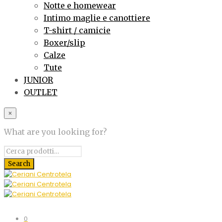
Notte e homewear
Intimo maglie e canottiere
T-shirt / camicie
Boxer/slip
Calze
Tute
JUNIOR
OUTLET
×
What are you looking for?
0