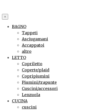
×
BAGNO
Tappeti
Asciugamani
Accappatoi
altro
LETTO
Copriletto
Coperte/plaid
Copripiumini
Piumini/trapunte
Cuscini/accessori
Lenzuola
CUCINA
cuscini