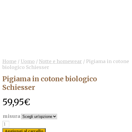
Home
/
Uomo
/
Notte e homewear
/
Pigiama in cotone
biologico Schiesser
Pigiama in cotone biologico
Schiesser
59,95
€
misura
Quantità
Aggiungi al carrello