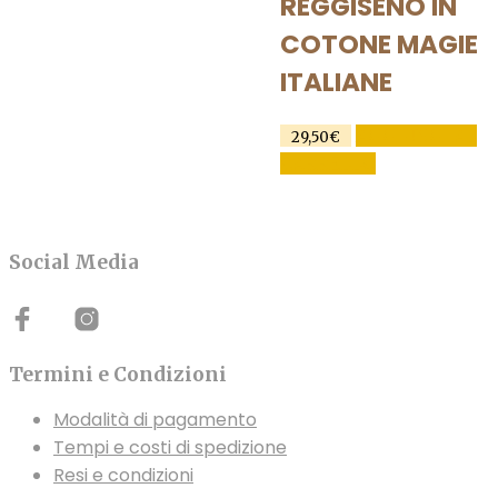
REGGISENO IN
opzioni
COTONE MAGIE
possono
essere
ITALIANE
scelte
nella
AGGIUNGI AL
29,50
€
pagina
CARRELLO
del
prodotto
Social Media
Termini e Condizioni
Modalità di pagamento
Tempi e costi di spedizione
Resi e condizioni