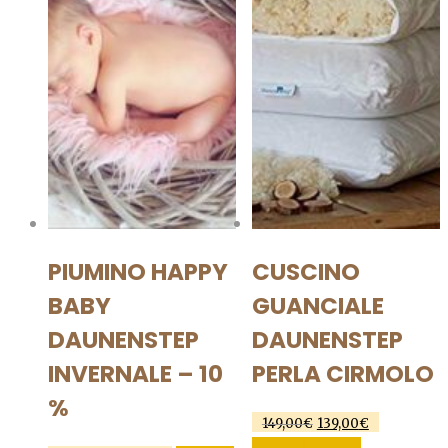
PIUMINO HAPPY
CUSCINO
BABY
GUANCIALE
DAUNENSTEP
DAUNENSTEP
INVERNALE – 10
PERLA CIRMOLO
%
Il
Il
149,00
€
139,00
€
prezzo
prezzo
AGGIUNGI AL