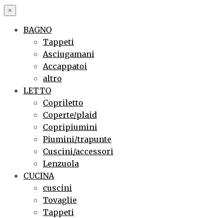
×
BAGNO
Tappeti
Asciugamani
Accappatoi
altro
LETTO
Copriletto
Coperte/plaid
Copripiumini
Piumini/trapunte
Cuscini/accessori
Lenzuola
CUCINA
cuscini
Tovaglie
Tappeti