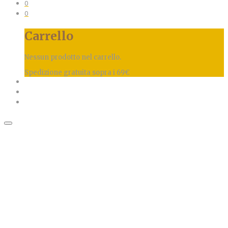
0
0
Carrello
Nessun prodotto nel carrello.
Spedizione gratuita sopra i 69€