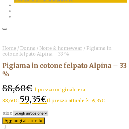
Spedizione gratuita sopra i 69€
Home
/
Donna
/
Notte & homewear
/
Pigiama in
cotone felpato Alpina – 33 %
Pigiama in cotone felpato Alpina – 33
%
88,60
€
Il prezzo originale era:
59,35
€
88,60€.
Il prezzo attuale è: 59,35€.
size
Aggiungi al carrello