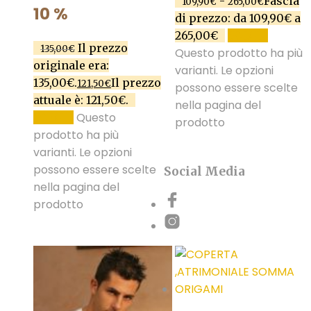
-
Fascia
109,90
€
265,00
€
10 %
di prezzo: da 109,90€ a
265,00€
SCEGLI
Il prezzo
135,00
€
Questo prodotto ha più
originale era:
varianti. Le opzioni
135,00€.
Il prezzo
121,50
€
possono essere scelte
attuale è: 121,50€.
nella pagina del
Questo
SCEGLI
prodotto
prodotto ha più
varianti. Le opzioni
possono essere scelte
Social Media
nella pagina del
prodotto