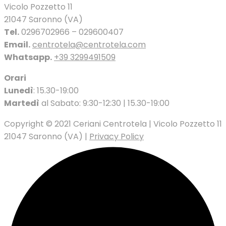
Vicolo Pozzetto 11
21047 Saronno (VA)
Tel.
0296702966 – 029600407
Email.
centrotela@centrotela.com
Whatsapp.
+39 3299491509
Orari
Lunedì
: 15.30-19:00
Martedì
al Sabato: 9:30-12:30 | 15.30-19:00
Copyright © 2021 Ceriani Centrotela | Vicolo Pozzetto 11
21047 Saronno (VA) |
Privacy Policy