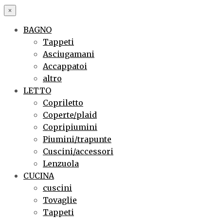
×
BAGNO
Tappeti
Asciugamani
Accappatoi
altro
LETTO
Copriletto
Coperte/plaid
Copripiumini
Piumini/trapunte
Cuscini/accessori
Lenzuola
CUCINA
cuscini
Tovaglie
Tappeti