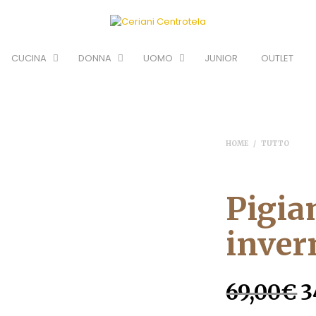
CUCINA
DONNA
UOMO
JUNIOR
OUTLET
HOME
/
TUTTO
Pigia
inver
Il
69,00
€
3
p