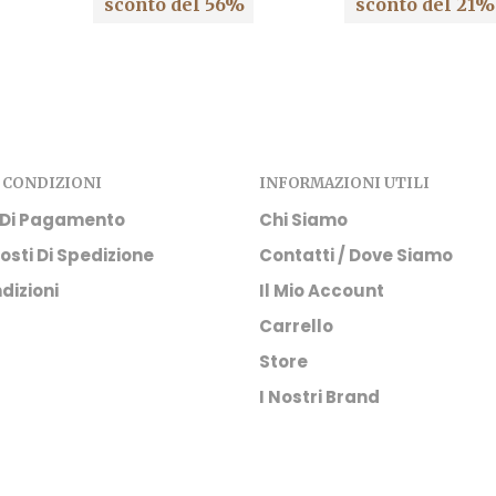
sconto del 56%
sconto del 21%
originale
attuale
originale
attuale
era:
è:
era:
è:
450,00€.
199,00€.
125,00€.
99,00€.
 CONDIZIONI
INFORMAZIONI UTILI
 Di Pagamento
Chi Siamo
osti Di Spedizione
Contatti / Dove Siamo
dizioni
Il Mio Account
Carrello
Store
I Nostri Brand