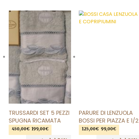
AGGIUNGI ALLA LISTA DEI DESIDERI
AGGIUNGI ALLA LISTA DEI DESIDERI
TRUSSARDI SET 5 PEZZI
PARURE DI LENZUOLA
SPUGNA RICAMATA
BOSSI PER PIAZZA E 1/2
Il
Il
Il
Il
450,00
€
199,00
€
125,00
€
99,00
€
prezzo
prezzo
prezzo
prezzo
AGGIUNGI AL CARRELLO
AGGIUNGI AL CARRELLO