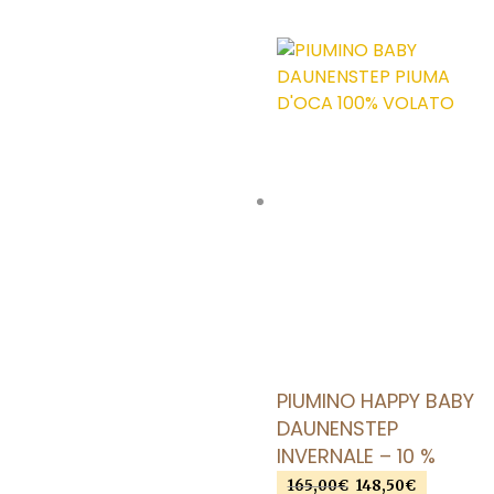
AGGIUNGI ALLA LISTA DEI DESIDERI
PIUMINO HAPPY BABY
DAUNENSTEP
INVERNALE – 10 %
Il
Il
165,00
€
148,50
€