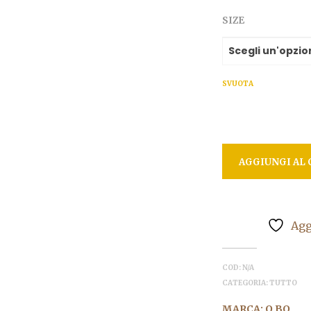
o
SIZE
er
6
SVUOTA
AGGIUNGI AL 
Agg
COD:
N/A
CATEGORIA:
TUTTO
MARCA:
Q BO