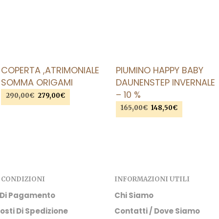
AGGIUNGI ALLA LISTA DEI DESIDERI
AGGIUNGI ALLA LISTA DEI DESIDERI
COPERTA ,ATRIMONIALE
PIUMINO HAPPY BABY
SOMMA ORIGAMI
DAUNENSTEP INVERNALE
– 10 %
290,00
€
Il
279,00
€
Il
prezzo
prezzo
165,00
€
Il
148,50
€
Il
SCEGLI
Questo
originale
attuale
prezzo
prezzo
prodotto
SCEGLI
Questo
era:
è:
originale
attuale
ha
290,00€.
279,00€.
prodotto
era:
è:
più
ha
165,00€.
148,50€.
varianti.
più
Le
varianti.
 CONDIZIONI
INFORMAZIONI UTILI
opzioni
Le
possono
opzioni
 Di Pagamento
Chi Siamo
essere
possono
osti Di Spedizione
Contatti / Dove Siamo
scelte
essere