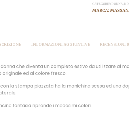
CATEGORIE:
DONNA
,
NO
MARCA:
MASSAN
SCRIZIONE
INFORMAZIONI AGGIUNTIVE
RECENSIONI (
 donna che diventa un completo estivo da utilizzare al ma
 originale ed al colore fresco.
 con la stampa piazzata ha la manichina scesa ed una do
aterale.
ncino fantasia riprende i medesimi colori.