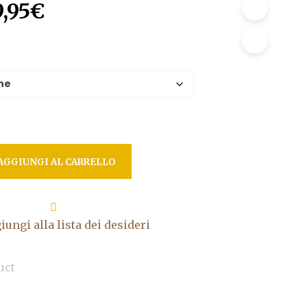
Il
9,95
€
ezzo
prezzo
iginale
attuale
a:
è:
,95€.
39,95€.
AGGIUNGI AL CARRELLO
iungi alla lista dei desideri
uct