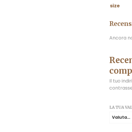
size
Recens
Ancora no
Recen
comp
Il tuo ind
contrass
LA TUA V