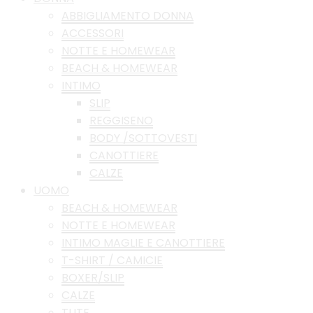
ABBIGLIAMENTO DONNA
ACCESSORI
NOTTE E HOMEWEAR
BEACH & HOMEWEAR
INTIMO
SLIP
REGGISENO
BODY /SOTTOVESTI
CANOTTIERE
CALZE
UOMO
BEACH & HOMEWEAR
NOTTE E HOMEWEAR
INTIMO MAGLIE E CANOTTIERE
T-SHIRT / CAMICIE
BOXER/SLIP
CALZE
TUTE