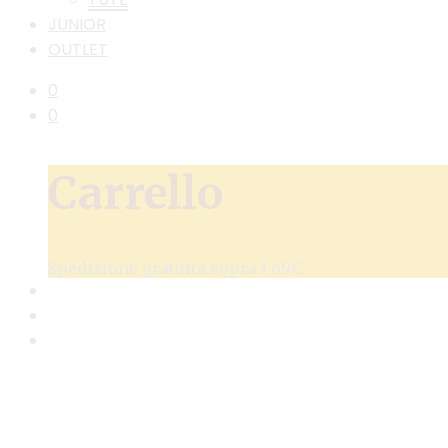
JUNIOR
OUTLET
0
0
Carrello
Spedizione gratuita sopra i 69€