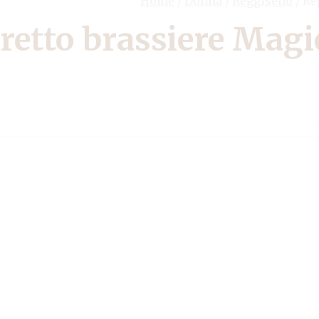
Home
/
Donna
/
Reggiseno
/
Reg
retto brassiere Magie