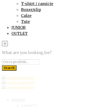
T-shirt / camicie
Boxer/slip
Calze
Tute
JUNIOR
OUTLET
×
What are you looking for?
BAGNO
TAPPETI