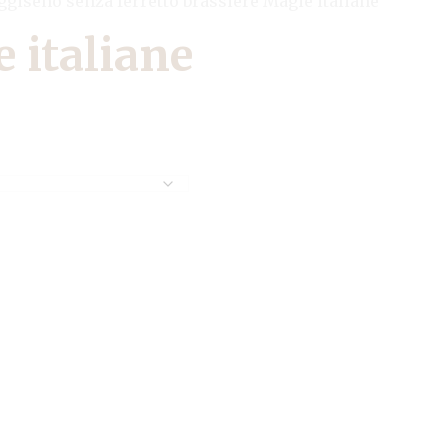
giseno senza ferretto brassiere Magie italiane
 italiane