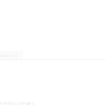
sioni (0)
 morbido sostegno.