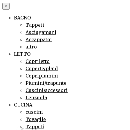
×
BAGNO
Tappeti
Asciugamani
Accappatoi
altro
LETTO
Copriletto
Coperte/plaid
Copripiumini
Piumini/trapunte
Cuscini/accessori
Lenzuola
CUCINA
cuscini
Tovaglie
Tappeti