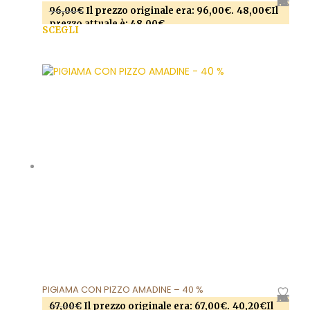
AGGIUNGI ALLA LISTA DEI DESIDERI
96,00
€
Il prezzo originale era: 96,00€.
48,00
€
Il
prezzo attuale è: 48,00€.
SCEGLI
Questo prodotto ha più varianti. Le opzioni
possono essere scelte nella pagina del prodotto
PIGIAMA CON PIZZO AMADINE – 40 %
AGGIUNGI ALLA LISTA DEI DESIDERI
67,00
€
Il prezzo originale era: 67,00€.
40,20
€
Il