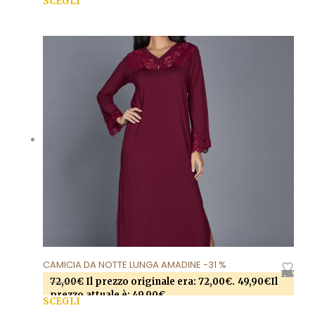
SCEGLI
Questo prodotto ha più varianti. Le opzioni
possono essere scelte nella pagina del prodotto
CAMICIA DA NOTTE LUNGA AMADINE -31 %
AGGIUNGI ALLA LISTA DEI DESIDERI
72,00
€
Il prezzo originale era: 72,00€.
49,90
€
Il
prezzo attuale è: 49,90€.
SCEGLI