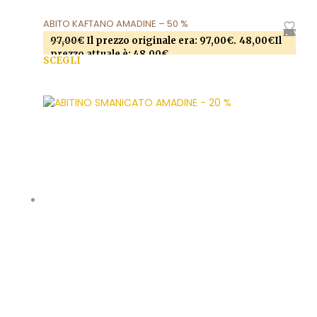
ABITO KAFTANO AMADINE – 50 %
AGGIUNGI ALLA LISTA DEI DESIDERI
97,00
€
Il prezzo originale era: 97,00€.
48,00
€
Il
prezzo attuale è: 48,00€.
SCEGLI
Questo prodotto ha più varianti. Le opzioni
possono essere scelte nella pagina del prodotto