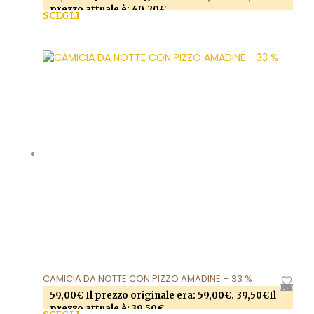
prezzo attuale è: 40,20€.
SCEGLI
Questo prodotto ha più varianti. Le opzioni
possono essere scelte nella pagina del prodotto
CAMICIA DA NOTTE CON PIZZO AMADINE – 33 %
AGGIUNGI ALLA LISTA DEI DESIDERI
59,00
€
Il prezzo originale era: 59,00€.
39,50
€
Il
prezzo attuale è: 39,50€.