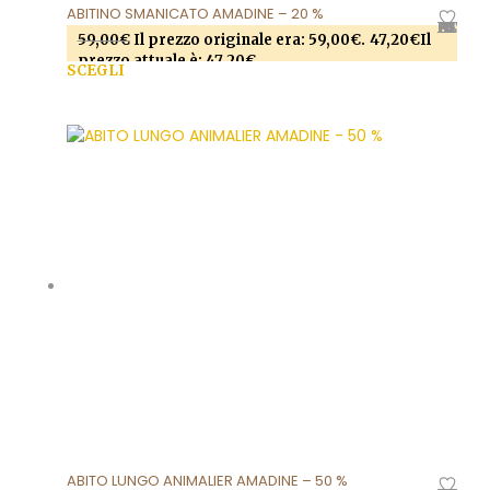
ABITINO SMANICATO AMADINE – 20 %
AGGIUNGI ALLA LISTA DEI DESIDERI
59,00
€
Il prezzo originale era: 59,00€.
47,20
€
Il
prezzo attuale è: 47,20€.
SCEGLI
Questo prodotto ha più varianti. Le opzioni
possono essere scelte nella pagina del prodotto
ABITO LUNGO ANIMALIER AMADINE – 50 %