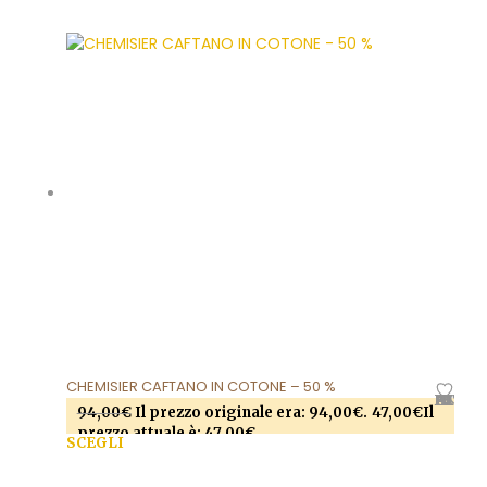
Questo prodotto ha più varianti. Le opzioni
possono essere scelte nella pagina del prodotto
CHEMISIER CAFTANO IN COTONE – 50 %
AGGIUNGI ALLA LISTA DEI DESIDERI
94,00
€
Il prezzo originale era: 94,00€.
47,00
€
Il
prezzo attuale è: 47,00€.
SCEGLI
Questo prodotto ha più varianti. Le opzioni