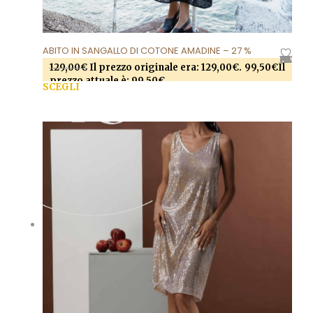
ABITO IN SANGALLO DI COTONE AMADINE – 27 %
AGGIUNGI ALLA LISTA DEI DESIDERI
129,00
€
Il prezzo originale era: 129,00€.
99,50
€
Il
prezzo attuale è: 99,50€.
SCEGLI
Questo prodotto ha più varianti. Le opzioni
possono essere scelte nella pagina del prodotto