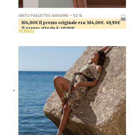
ABITO PAILLETTES AMADINE – 52 %
AGGIUNGI ALLA LISTA DEI DESIDERI
104,00
€
Il prezzo originale era: 104,00€.
49,90
€
Il prezzo attuale è: 49,90€.
SCEGLI
Questo prodotto ha più varianti. Le opzioni
possono essere scelte nella pagina del prodotto