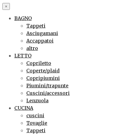
×
BAGNO
Tappeti
Asciugamani
Accappatoi
altro
LETTO
Copriletto
Coperte/plaid
Copripiumini
Piumini/trapunte
Cuscini/accessori
Lenzuola
CUCINA
cuscini
Tovaglie
Tappeti