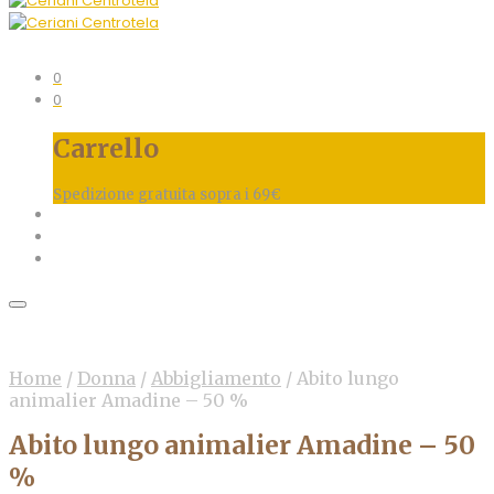
0
0
Carrello
Spedizione gratuita sopra i 69€
Home
/
Donna
/
Abbigliamento
/
Abito lungo
animalier Amadine – 50 %
Abito lungo animalier Amadine – 50
%