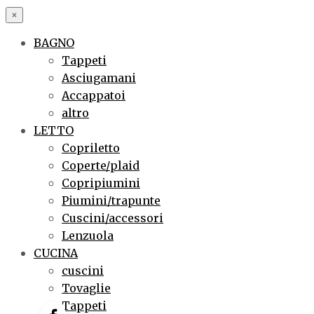
×
BAGNO
Tappeti
Asciugamani
Accappatoi
altro
LETTO
Copriletto
Coperte/plaid
Copripiumini
Piumini/trapunte
Cuscini/accessori
Lenzuola
CUCINA
cuscini
Tovaglie
Tappeti