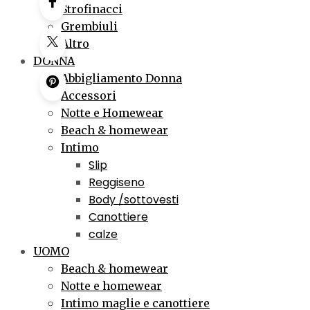
Strofinacci
Grembiuli
Altro
DONNA
Abbigliamento Donna
Accessori
Notte e Homewear
Beach & homewear
Intimo
Slip
Reggiseno
Body /sottovesti
Canottiere
calze
UOMO
Beach & homewear
Notte e homewear
Intimo maglie e canottiere