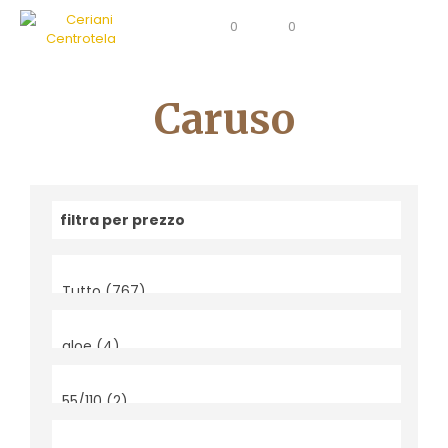
0
0
Caruso