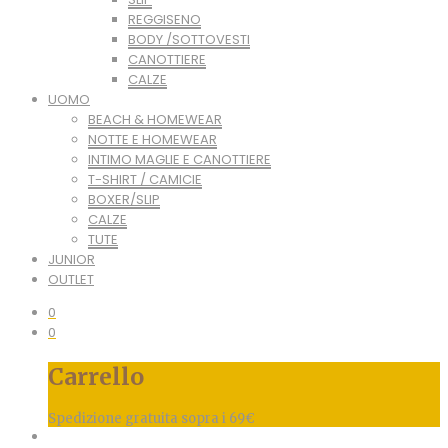
REGGISENO
BODY /SOTTOVESTI
CANOTTIERE
CALZE
UOMO
BEACH & HOMEWEAR
NOTTE E HOMEWEAR
INTIMO MAGLIE E CANOTTIERE
T-SHIRT / CAMICIE
BOXER/SLIP
CALZE
TUTE
JUNIOR
OUTLET
0
0
Carrello
Spedizione gratuita sopra i 69€