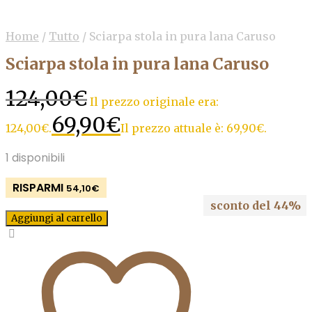
Home
/
Tutto
/
Sciarpa stola in pura lana Caruso
Sciarpa stola in pura lana Caruso
124,00
€
Il prezzo originale era:
69,90
€
124,00€.
Il prezzo attuale è: 69,90€.
1 disponibili
RISPARMI
54,10
€
sconto del 44%
Aggiungi al carrello