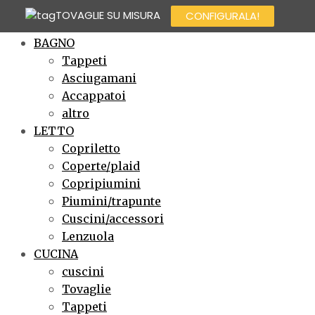
TOVAGLIE SU MISURA
CONFIGURALA!
×
BAGNO
Tappeti
Asciugamani
Accappatoi
altro
LETTO
Copriletto
Coperte/plaid
Copripiumini
Piumini/trapunte
Cuscini/accessori
Lenzuola
CUCINA
cuscini
Tovaglie
Tappeti