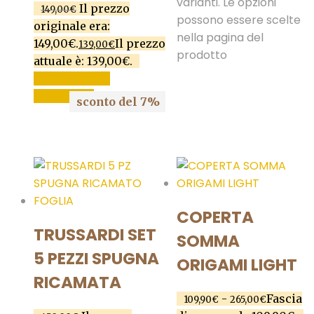
varianti. Le opzioni
Il prezzo
149,00
€
possono essere scelte
originale era:
nella pagina del
149,00€.
Il prezzo
139,00
€
prodotto
attuale è: 139,00€.
AGGIUNGI AL
CARRELLO
sconto del 7%
COPERTA
TRUSSARDI SET
SOMMA
5 PEZZI SPUGNA
ORIGAMI LIGHT
RICAMATA
-
Fascia
109,90
€
265,00
€