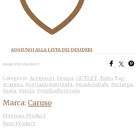
AGGIUNGI ALLA LISTA DEI DESIDERI
SHARE THIS PRODUCT
Categorie:
Accessori
,
Donna
,
OUTLET
,
Tutto
Tag:
#caruso
,
#cerianicentrotela
,
#madeinitaly
,
#sciarpa
,
#seta
,
#stola
,
#vogliadicoccole
Marca:
Caruso
Previous Product
Next Product