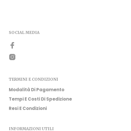
prod
era:
è:
ha
144,00€.
99,90€.
più
varia
Le
opzi
SOCIAL MEDIA
pos
esse
scel
nell
pag
del
prod
TERMINI E CONDIZIONI
Modalità Di Pagamento
Tempi E Costi Di Spedizione
Resi E Condizioni
INFORMAZIONI UTILI