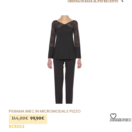
PIGIAMA IMEC IN MICROMODAL E PIZZO
Il
Il
144,00
€
99,90
€
AGGIUNGI ALLA LISTA DEI DESIDERI
prezzo
prezzo
Que
SCEGLI
originale
attuale