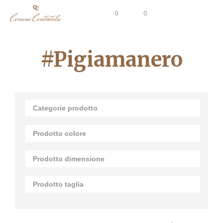
0
0
#pigiamanero