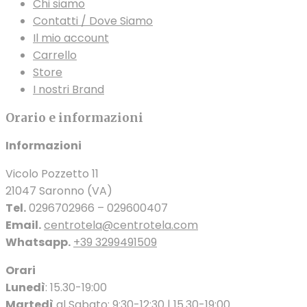
Chi siamo
Contatti / Dove Siamo
Il mio account
Carrello
Store
I nostri Brand
Orario e informazioni
Informazioni
Vicolo Pozzetto 11
21047 Saronno (VA)
Tel.
0296702966 – 029600407
Email.
centrotela@centrotela.com
Whatsapp.
+39 3299491509
Orari
Lunedì
: 15.30-19:00
Martedì
al Sabato: 9:30-12:30 | 15.30-19:00