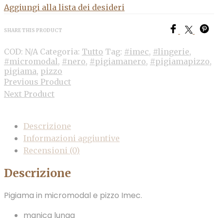
Aggiungi alla lista dei desideri
SHARE THIS PRODUCT
COD:
N/A
Categoria:
Tutto
Tag:
#imec
,
#lingerie
,
#micromodal
,
#nero
,
#pigiamanero
,
#pigiamapizzo
,
pigiama
,
pizzo
Previous Product
Next Product
Descrizione
Informazioni aggiuntive
Recensioni (0)
Descrizione
Pigiama in micromodal e pizzo Imec.
manica lunga