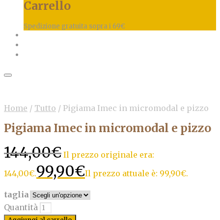
Carrello
Spedizione gratuita sopra i 69€
Home
/
Tutto
/
Pigiama Imec in micromodal e pizzo
Pigiama Imec in micromodal e pizzo
144,00
€
Il prezzo originale era:
99,90
€
144,00€.
Il prezzo attuale è: 99,90€.
taglia
Quantità