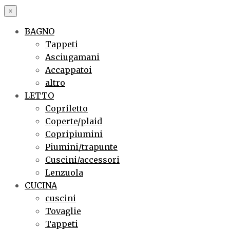
×
BAGNO
Tappeti
Asciugamani
Accappatoi
altro
LETTO
Copriletto
Coperte/plaid
Copripiumini
Piumini/trapunte
Cuscini/accessori
Lenzuola
CUCINA
cuscini
Tovaglie
Tappeti