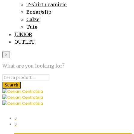
T-shirt / camicie
Boxer/slip
Calze
Tute
JUNIOR
OUTLET
×
What are you looking for?
0
0