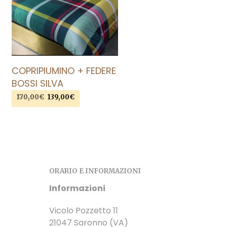
AGGIUNGI ALLA LISTA DEI DESIDERI
COPRIPIUMINO + FEDERE
BOSSI SILVA
170,00
€
Il
139,00
€
Il
prezzo
prezzo
SCEGLI
Questo
originale
attuale
prodotto
era:
è:
ha
170,00€.
139,00€.
più
varianti.
ORARIO E INFORMAZIONI
Le
opzioni
Informazioni
possono
essere
Vicolo Pozzetto 11
scelte
21047 Saronno (VA)