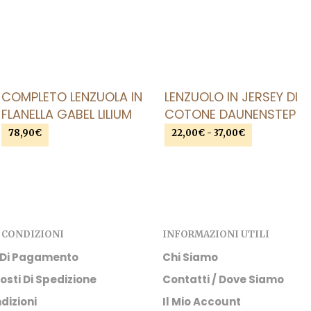
AGGIUNGI ALLA LISTA DEI DESIDERI
AGGIUNGI ALLA LISTA DEI DESIDERI
COMPLETO LENZUOLA IN
LENZUOLO IN JERSEY DI
FLANELLA GABEL LILIUM
COTONE DAUNENSTEP
78,90
€
22,00
€
-
37,00
€
Fascia
di
SCEGLI
Questo
SCEGLI
Questo
prezzo:
prodotto
prodotto
da
ha
ha
22,00€
a
più
più
37,00€
varianti.
varianti.
 CONDIZIONI
INFORMAZIONI UTILI
Le
Le
opzioni
opzioni
 Di Pagamento
Chi Siamo
possono
possono
osti Di Spedizione
Contatti / Dove Siamo
essere
essere
dizioni
Il Mio Account
scelte
scelte