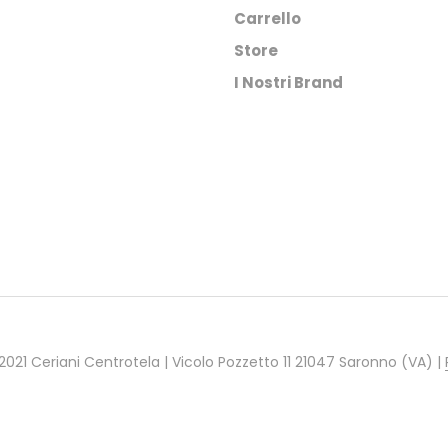
nella
nella
Carrello
pagina
pagina
Store
del
del
I Nostri Brand
prodotto
prodotto
021 Ceriani Centrotela | Vicolo Pozzetto 11 21047 Saronno (VA) |