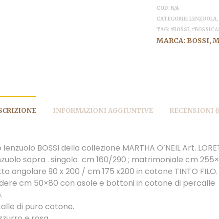
COD:
N/A
CATEGORIE:
LENZUOLA
TAG:
#BOSSI
,
#BOSSICA
MARCA:
BOSSI
,
M
SCRIZIONE
INFORMAZIONI AGGIUNTIVE
RECENSIONI (
lenzuolo BOSSI della collezione MARTHA O’NEIL Art. LORET
nzuolo sopra . singolo cm 160/290 ; matrimoniale cm 255×
tto angolare 90 x 200 / cm 175 x200 in cotone TINTO FILO.
dere cm 50×80 con asole e bottoni in cotone di percalle
.
alle di puro cotone.
azzurro e rosa.