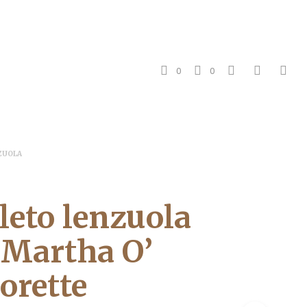
0
0
ZUOLA
eto lenzuola
 Martha O’
orette