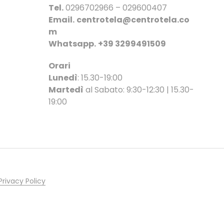
nella
Tel.
0296702966 – 029600407
pagina
Email.
centrotela@centrotela.co
del
m
prodotto
Whatsapp.
+39 3299491509
Orari
Lunedì
: 15.30-19:00
Martedì
al Sabato: 9:30-12:30 | 15.30-
19:00
Privacy Policy