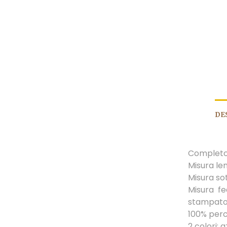
DE
Completo 
Misura le
Misura so
Misura fe
stampato
100% perc
2 colori: 