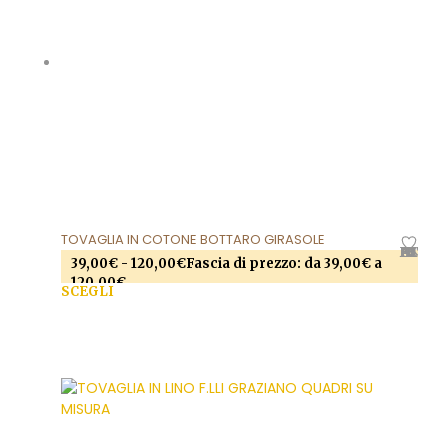
TOVAGLIA IN COTONE BOTTARO GIRASOLE
AGGIUNGI ALLA LISTA DEI DESIDERI
39,00
€
-
120,00
€
Fascia di prezzo: da 39,00€ a
120,00€
SCEGLI
Questo prodotto ha più varianti. Le opzioni
possono essere scelte nella pagina del prodotto