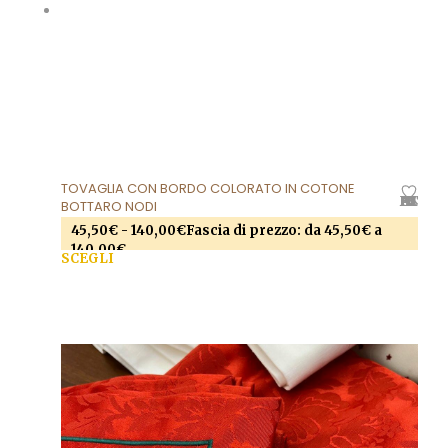
TOVAGLIA CON BORDO COLORATO IN COTONE
AGGIUNGI ALLA LISTA DEI DESIDERI
BOTTARO NODI
45,50
€
-
140,00
€
Fascia di prezzo: da 45,50€ a
140,00€
SCEGLI
Questo prodotto ha più varianti. Le opzioni
possono essere scelte nella pagina del prodotto