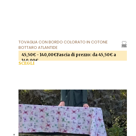
TOVAGLIA CON BORDO COLORATO IN COTONE
AGGIUNGI ALLA LISTA DEI DESIDERI
BOTTARO ATLANTIDE
45,50
€
-
140,00
€
Fascia di prezzo: da 45,50€ a
140,00€
SCEGLI
Questo prodotto ha più varianti. Le opzioni
possono essere scelte nella pagina del prodotto