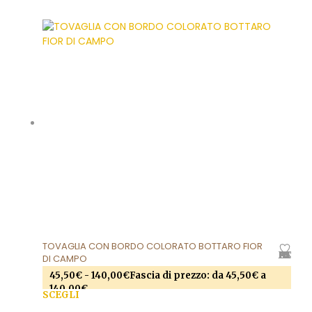
possono essere scelte nella pagina del prodotto
TOVAGLIA CON BORDO COLORATO BOTTARO FIOR
AGGIUNGI ALLA LISTA DEI DESIDERI
DI CAMPO
45,50
€
-
140,00
€
Fascia di prezzo: da 45,50€ a
140,00€
SCEGLI