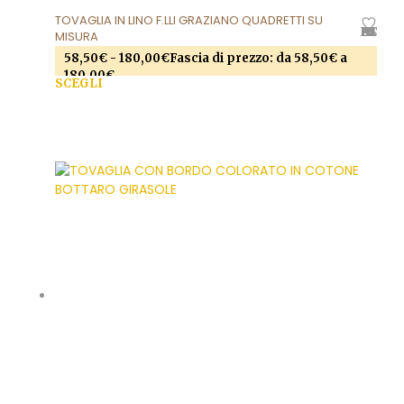
TOVAGLIA IN LINO F.LLI GRAZIANO QUADRETTI SU
AGGIUNGI ALLA LISTA DEI DESIDERI
MISURA
58,50
€
-
180,00
€
Fascia di prezzo: da 58,50€ a
180,00€
SCEGLI
Questo prodotto ha più varianti. Le opzioni
possono essere scelte nella pagina del prodotto