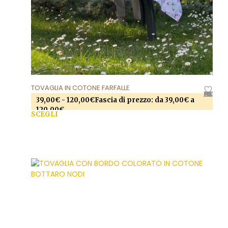
TOVAGLIA IN COTONE FARFALLE
AGGIUNGI ALLA LISTA DEI DESIDERI
39,00
€
-
120,00
€
Fascia di prezzo: da 39,00€ a
120,00€
SCEGLI
Questo prodotto ha più varianti. Le opzioni
possono essere scelte nella pagina del prodotto