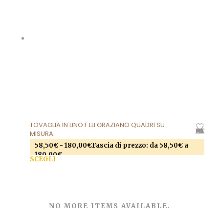
TOVAGLIA IN LINO F.LLI GRAZIANO QUADRI SU
AGGIUNGI ALLA LISTA DEI DESIDERI
MISURA
58,50
€
-
180,00
€
Fascia di prezzo: da 58,50€ a
180,00€
SCEGLI
Questo prodotto ha più varianti. Le opzioni
possono essere scelte nella pagina del prodotto
NO MORE ITEMS AVAILABLE.