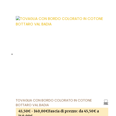
Questo prodotto ha più varianti. Le opzioni
possono essere scelte nella pagina del prodotto
TOVAGLIA CON BORDO COLORATO IN COTONE
AGGIUNGI ALLA LISTA DEI DESIDERI
BOTTARO VAL BADIA
45,50
€
-
140,00
€
Fascia di prezzo: da 45,50€ a