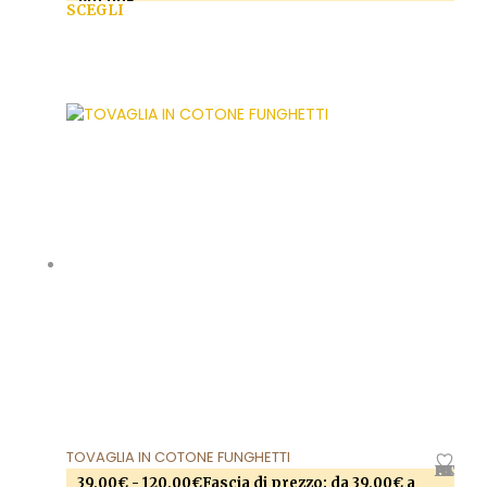
140,00€
SCEGLI
Questo prodotto ha più varianti. Le opzioni
possono essere scelte nella pagina del prodotto
TOVAGLIA IN COTONE FUNGHETTI
AGGIUNGI ALLA LISTA DEI DESIDERI
39,00
€
-
120,00
€
Fascia di prezzo: da 39,00€ a