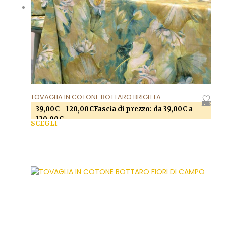
TOVAGLIA IN COTONE BOTTARO BRIGITTA
AGGIUNGI ALLA LISTA DEI DESIDERI
39,00
€
-
120,00
€
Fascia di prezzo: da 39,00€ a
120,00€
SCEGLI
Questo prodotto ha più varianti. Le opzioni
possono essere scelte nella pagina del prodotto