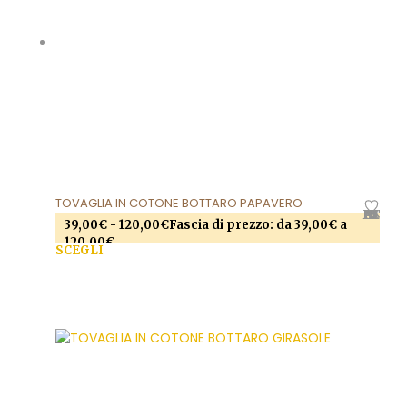
TOVAGLIA IN COTONE BOTTARO PAPAVERO
AGGIUNGI ALLA LISTA DEI DESIDERI
39,00
€
-
120,00
€
Fascia di prezzo: da 39,00€ a
120,00€
SCEGLI
Questo prodotto ha più varianti. Le opzioni
possono essere scelte nella pagina del prodotto