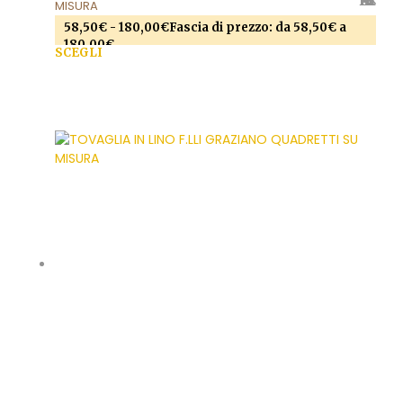
AGGIUNGI ALLA LISTA DEI DESIDERI
MISURA
58,50
€
-
180,00
€
Fascia di prezzo: da 58,50€ a
180,00€
SCEGLI
Questo prodotto ha più varianti. Le opzioni
possono essere scelte nella pagina del prodotto