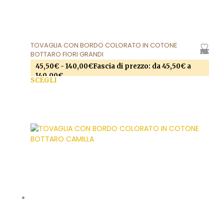
TOVAGLIA CON BORDO COLORATO IN COTONE
AGGIUNGI ALLA LISTA DEI DESIDERI
BOTTARO FIORI GRANDI
45,50
€
-
140,00
€
Fascia di prezzo: da 45,50€ a
140,00€
SCEGLI
Questo prodotto ha più varianti. Le opzioni
possono essere scelte nella pagina del prodotto