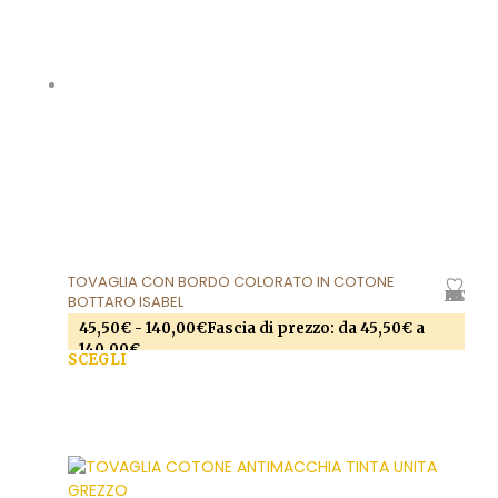
TOVAGLIA CON BORDO COLORATO IN COTONE
AGGIUNGI ALLA LISTA DEI DESIDERI
BOTTARO ISABEL
45,50
€
-
140,00
€
Fascia di prezzo: da 45,50€ a
140,00€
SCEGLI
Questo prodotto ha più varianti. Le opzioni
possono essere scelte nella pagina del prodotto