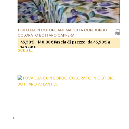
TOVAGLIA IN COTONE ANTIMACCHIA CON BORDO
AGGIUNGI ALLA LISTA DEI DESIDERI
COLORATO BOTTARO CAPRERA
45,50
€
-
140,00
€
Fascia di prezzo: da 45,50€ a
140,00€
SCEGLI
Questo prodotto ha più varianti. Le opzioni
possono essere scelte nella pagina del prodotto