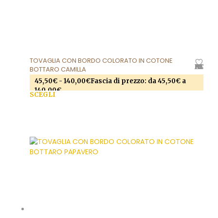
TOVAGLIA CON BORDO COLORATO IN COTONE
AGGIUNGI ALLA LISTA DEI DESIDERI
BOTTARO CAMILLA
45,50
€
-
140,00
€
Fascia di prezzo: da 45,50€ a
140,00€
SCEGLI
Questo prodotto ha più varianti. Le opzioni
possono essere scelte nella pagina del prodotto