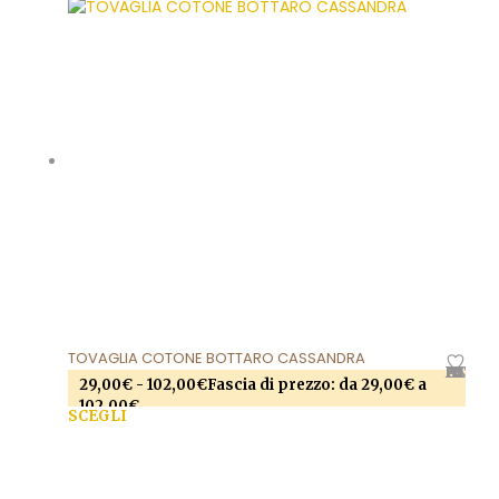
TOVAGLIA COTONE BOTTARO CASSANDRA
AGGIUNGI ALLA LISTA DEI DESIDERI
29,00
€
-
102,00
€
Fascia di prezzo: da 29,00€ a
102,00€
SCEGLI
Questo prodotto ha più varianti. Le opzioni
possono essere scelte nella pagina del prodotto