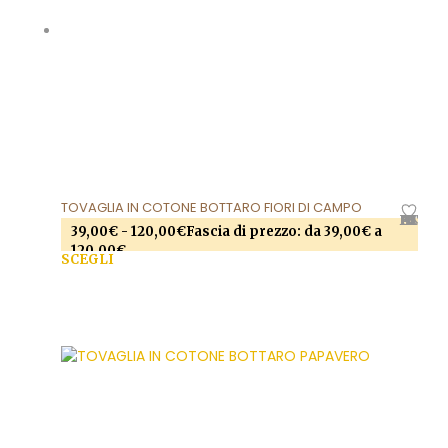
TOVAGLIA IN COTONE BOTTARO FIORI DI CAMPO
AGGIUNGI ALLA LISTA DEI DESIDERI
39,00
€
-
120,00
€
Fascia di prezzo: da 39,00€ a
120,00€
SCEGLI
Questo prodotto ha più varianti. Le opzioni
possono essere scelte nella pagina del prodotto