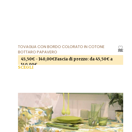
TOVAGLIA CON BORDO COLORATO IN COTONE
AGGIUNGI ALLA LISTA DEI DESIDERI
BOTTARO PAPAVERO
45,50
€
-
140,00
€
Fascia di prezzo: da 45,50€ a
140,00€
SCEGLI
Questo prodotto ha più varianti. Le opzioni
possono essere scelte nella pagina del prodotto