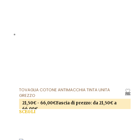
TOVAGLIA COTONE ANTIMACCHIA TINTA UNITA
AGGIUNGI ALLA LISTA DEI DESIDERI
GREZZO
21,50
€
-
66,00
€
Fascia di prezzo: da 21,50€ a
66,00€
SCEGLI
Questo prodotto ha più varianti. Le opzioni
possono essere scelte nella pagina del prodotto