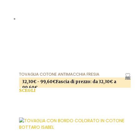
TOVAGLIA COTONE ANTIMACCHIA FRESIA
AGGIUNGI ALLA LISTA DEI DESIDERI
32,30
€
-
99,60
€
Fascia di prezzo: da 32,30€ a
99,60€
SCEGLI
Questo prodotto ha più varianti. Le opzioni
possono essere scelte nella pagina del prodotto