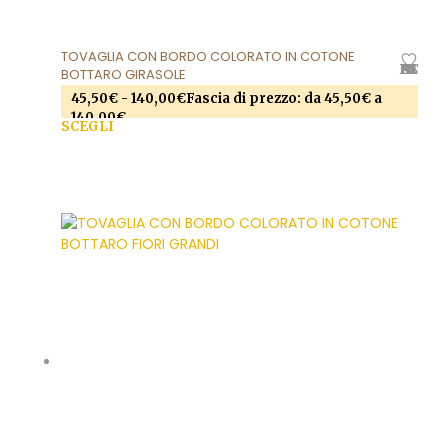
TOVAGLIA CON BORDO COLORATO IN COTONE
AGGIUNGI ALLA LISTA DEI DESIDERI
BOTTARO GIRASOLE
45,50
€
-
140,00
€
Fascia di prezzo: da 45,50€ a
140,00€
SCEGLI
Questo prodotto ha più varianti. Le opzioni
possono essere scelte nella pagina del prodotto