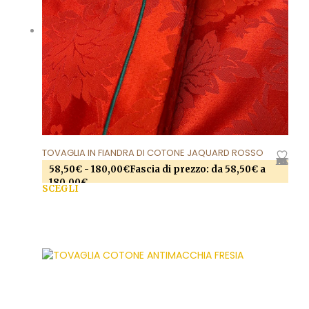
TOVAGLIA IN FIANDRA DI COTONE JAQUARD ROSSO
AGGIUNGI ALLA LISTA DEI DESIDERI
58,50
€
-
180,00
€
Fascia di prezzo: da 58,50€ a
180,00€
SCEGLI
Questo prodotto ha più varianti. Le opzioni
possono essere scelte nella pagina del prodotto