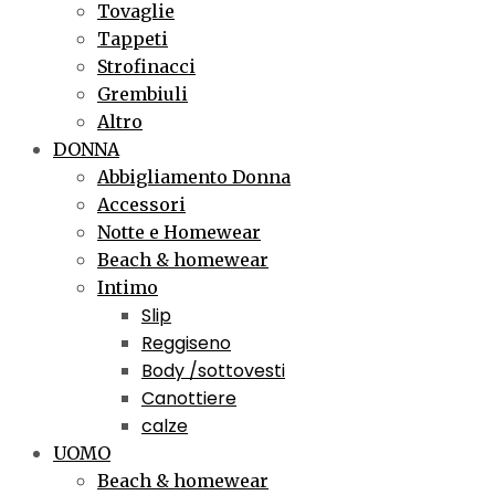
Tovaglie
Tappeti
Strofinacci
Grembiuli
Altro
DONNA
Abbigliamento Donna
Accessori
Notte e Homewear
Beach & homewear
Intimo
Slip
Reggiseno
Body /sottovesti
Canottiere
calze
UOMO
Beach & homewear