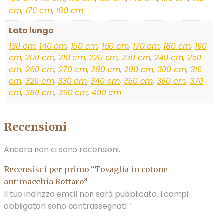
cm
,
170 cm
,
180 cm
Lato lungo
130 cm
,
140 cm
,
150 cm
,
160 cm
,
170 cm
,
180 cm
,
190
cm
,
200 cm
,
210 cm
,
220 cm
,
230 cm
,
240 cm
,
250
cm
,
260 cm
,
270 cm
,
280 cm
,
290 cm
,
300 cm
,
310
cm
,
320 cm
,
330 cm
,
340 cm
,
350 cm
,
360 cm
,
370
cm
,
380 cm
,
390 cm
,
400 cm
Recensioni
Ancora non ci sono recensioni.
Recensisci per primo “Tovaglia in cotone
antimacchia Bottaro”
Il tuo indirizzo email non sarà pubblicato.
I campi
obbligatori sono contrassegnati
*