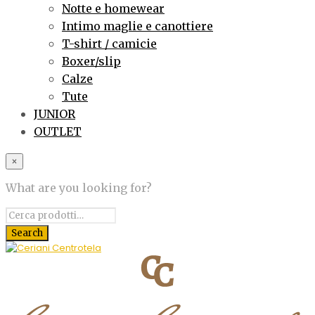
Notte e homewear
Intimo maglie e canottiere
T-shirt / camicie
Boxer/slip
Calze
Tute
JUNIOR
OUTLET
×
What are you looking for?