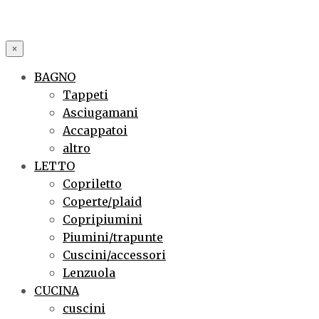
×
BAGNO
Tappeti
Asciugamani
Accappatoi
altro
LETTO
Copriletto
Coperte/plaid
Copripiumini
Piumini/trapunte
Cuscini/accessori
Lenzuola
CUCINA
cuscini