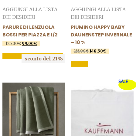
AGGIUNGI ALLA LISTA
AGGIUNGI ALLA LISTA
DEI DESIDERI
DEI DESIDERI
PARURE DI LENZUOLA
PIUMINO HAPPY BABY
BOSSI PER PIAZZA E 1/2
DAUNENSTEP INVERNALE
– 10 %
125,00
€
Il
99,00
€
Il
prezzo
prezzo
165,00
€
Il
148,50
€
Il
originale
attuale
AGGIUNGI AL CARRELLO
prezzo
prezzo
sconto del 21%
Questo
era:
è:
originale
attuale
SCEGLI
125,00€.
99,00€.
prodotto
era:
è:
165,00€.
148,50€.
ha
più
SALE
varianti.
Le
opzioni
possono
essere
scelte
nella