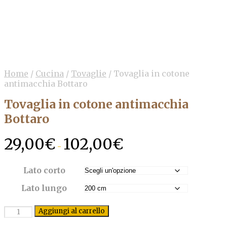
Home
/
Cucina
/
Tovaglie
/
Tovaglia in cotone
antimacchia Bottaro
Tovaglia in cotone antimacchia
Bottaro
29,00
€
102,00
€
Fascia
-
di
prezzo:
da
Lato corto
29,00€
Lato lungo
a
102,00€
Quantità
Aggiungi al carrello