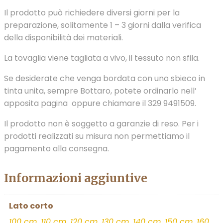
Il prodotto può richiedere diversi giorni per la
preparazione, solitamente 1 – 3 giorni dalla verifica
della disponibilità dei materiali.
La tovaglia viene tagliata a vivo, il tessuto non sfila.
Se desiderate che venga bordata con uno sbieco in
tinta unita, sempre Bottaro, potete ordinarlo nell’
apposita pagina oppure chiamare il 329 9491509.
Il prodotto non è soggetto a garanzie di reso. Per i
prodotti realizzati su misura non permettiamo il
pagamento alla consegna.
Informazioni aggiuntive
Lato corto
100 cm
,
110 cm
,
120 cm
,
130 cm
,
140 cm
,
150 cm
,
160