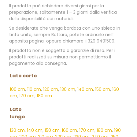
Il prodotto può richiedere diversi giorni per la
preparazione, solitamente 1 – 3 giorni dalla verifica
della disponibilità dei materiali.
Se desiderate che venga bordata con uno sbieco in
tinta unita, sempre Bottaro, potete ordinarlo nell’
apposita pagina oppure chiamare il 329 9491509.
Il prodotto non è soggetto a garanzie di reso. Per i
prodotti realizzati su misura non permettiamo il
pagamento alla consegna.
Lato corto
100 cm
,
110 cm
,
120 cm
,
130 cm
,
140 cm
,
150 cm
,
160
cm
,
170 cm
,
180 cm
Lato
lungo
130 cm
,
140 cm
,
150 cm
,
160 cm
,
170 cm
,
180 cm
,
190
cm
,
200 cm
,
210 cm
,
220 cm
,
230 cm
,
240 cm
,
250