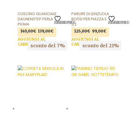
CUSCINO GUANCIALE
PARURE DI LENZUOLA
DAUNENSTEP PERLA
BOSSI PER PIAZZA E
AGGIUNGI ALLA LISTA DEI DESIDERI
AGGIUNGI ALLA LISTA DEI DESIDERI
PIUMA
1/2
Il
Il
Il
Il
149,00
€
139,00
€
125,00
€
99,00
€
prezzo
prezzo
prezzo
prezzo
AGGIUNGI AL
AGGIUNGI AL
originale
attuale
originale
attuale
CARRELLO
CARRELLO
sconto del 7%
sconto del 21%
era:
è:
era:
è:
149,00€.
139,00€.
125,00€.
99,00€.