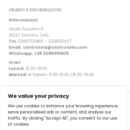
ORARIO E INFORMAZIONI
Informazioni
Vicolo Pozzetto 11
21047 Saronno (VA)
Tel.
0296702966 – 029600407
Email.
centrotela@centrotela.com
Whatsapp.
+39 3299491509
Orari
Lunedì
: 15.30-19:00
Martedì
al Sabato: 9:30-12:30 | 15.30-19:00
We value your privacy
Copyright © 2021 Ceriani Centrotela | Vicolo Pozzetto 11
We use cookies to enhance your browsing experience,
21047 Saronno (VA) |
Privacy Policy
serve personalised ads or content, and analyse our
traffic. By clicking "Accept All", you consent to our use
of cookies.