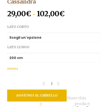
Cassandra
29,00
€
102,00
€
Fascia
-
di
LATO CORTO
prezzo:
da
29,00€
LATO LUNGO
a
102,00€
SVUOTA
AGGIUNGI AL CARRELLO
Share this
product