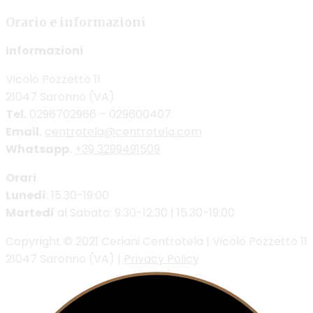
Orario e informazioni
Informazioni
Vicolo Pozzetto 11
21047 Saronno (VA)
Tel.
0296702966 – 029600407
Email.
centrotela@centrotela.com
Whatsapp.
+39 3299491509
Orari
Lunedì
: 15.30-19:00
Martedì
al Sabato: 9:30-12:30 | 15.30-19:00
Copyright © 2021 Ceriani Centrotela | Vicolo Pozzetto 11
21047 Saronno (VA) |
Privacy Policy