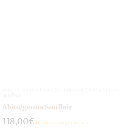
Home
/
Donna
/
Beach & homewear
/
Abito/gonna
Sunflair
Abito/gonna Sunflair
118,00
€
Il prezzo originale era: