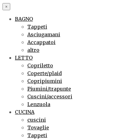
×
BAGNO
Tappeti
Asciugamani
Accappatoi
altro
LETTO
Copriletto
Coperte/plaid
Copripiumini
Piumini/trapunte
Cuscini/accessori
Lenzuola
CUCINA
cuscini
Tovaglie
Tappeti