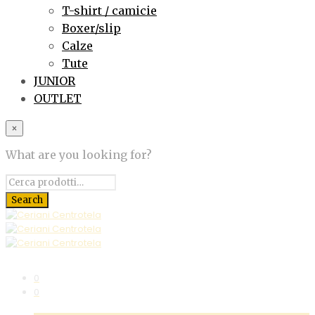
T-shirt / camicie
Boxer/slip
Calze
Tute
JUNIOR
OUTLET
×
What are you looking for?
0
0