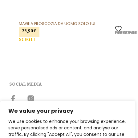
MAGLIA FILOSCOZIA DA UOMO SOLO LUI
25,90
€
AGGIUNGI ALLA LISTA DEI DESIDERI
Que
SCEGLI
prod
ha
più
varia
Le
opzi
SOCIAL MEDIA
pos
esse
scel
nell
We value your privacy
pag
del
We use cookies to enhance your browsing experience,
prod
TERMINI E CONDIZIONI
serve personalised ads or content, and analyse our
Modalità Di Pagamento
traffic. By clicking "Accept All", you consent to our use