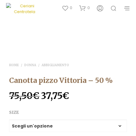
0
0
HOME
/
DONNA
/
ABBIGLIAMENTO
Canotta pizzo Vittoria – 50 %
75,50
€
37,75
€
Il
Il
prezzo
prezzo
SIZE
originale
attuale
era:
è:
75,50€.
37,75€.