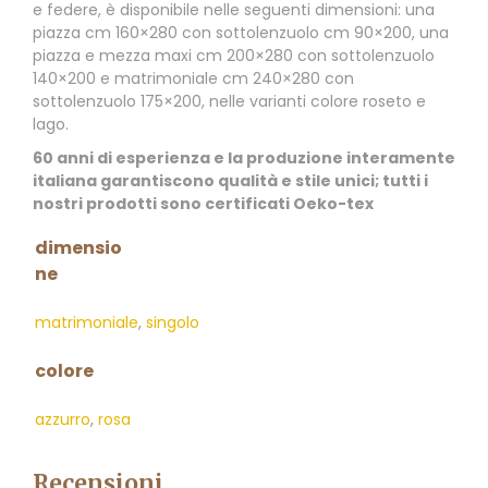
e federe, è disponibile nelle seguenti dimensioni: una
piazza cm 160×280 con sottolenzuolo cm 90×200, una
piazza e mezza maxi cm 200×280 con sottolenzuolo
140×200 e matrimoniale cm 240×280 con
sottolenzuolo 175×200, nelle varianti colore roseto e
lago.
60 anni di esperienza e la produzione interamente
italiana garantiscono qualità e stile unici; tutti i
nostri prodotti sono certificati Oeko-tex
dimensio
ne
matrimoniale
,
singolo
colore
azzurro
,
rosa
Recensioni