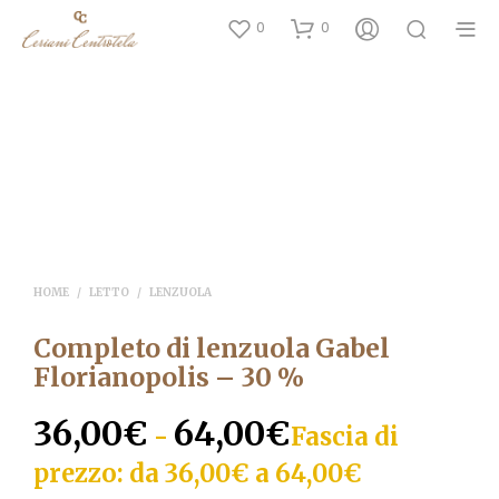
0
0
SALE
HOME
/
LETTO
/
LENZUOLA
Completo di lenzuola Gabel
Florianopolis – 30 %
36,00
€
64,00
€
-
Fascia di
prezzo: da 36,00€ a 64,00€