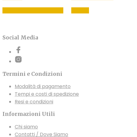
di
Questo
prezzo:
AGGIUNGI AL CARRELLO
SCEGLI
prodotto
da
199,00€
ha
a
più
269,00€
varianti.
Social Media
Le
opzioni
possono
essere
Termini e Condizioni
scelte
nella
Modalità di pagamento
pagina
Tempi e costi di spedizione
del
Resi e condizioni
prodotto
Informazioni Utili
Chi siamo
Contatti / Dove Siamo