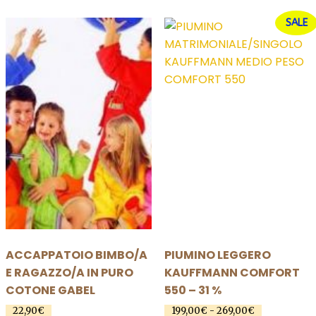
a
più
più
59,70€
SALE
varianti.
varianti.
Le
Le
opzioni
opzioni
possono
possono
essere
essere
scelte
scelte
nella
nella
pagina
pagina
del
del
prodotto
prodotto
ACCAPPATOIO BIMBO/A
PIUMINO LEGGERO
E RAGAZZO/A IN PURO
KAUFFMANN COMFORT
COTONE GABEL
550 – 31 %
Fascia
22,90
€
199,00
€
-
269,00
€