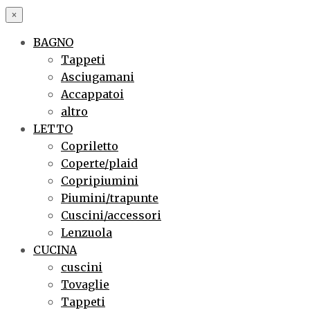
×
BAGNO
Tappeti
Asciugamani
Accappatoi
altro
LETTO
Copriletto
Coperte/plaid
Copripiumini
Piumini/trapunte
Cuscini/accessori
Lenzuola
CUCINA
cuscini
Tovaglie
Tappeti