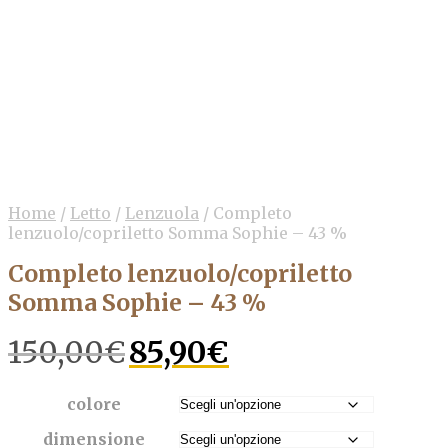
Home
/
Letto
/
Lenzuola
/
Completo
lenzuolo/copriletto Somma Sophie – 43 %
Completo lenzuolo/copriletto
Somma Sophie – 43 %
Il
Il
150,00
€
85,90
€
prezzo
prezzo
originale
attuale
era:
è:
colore
150,00€.
85,90€.
dimensione