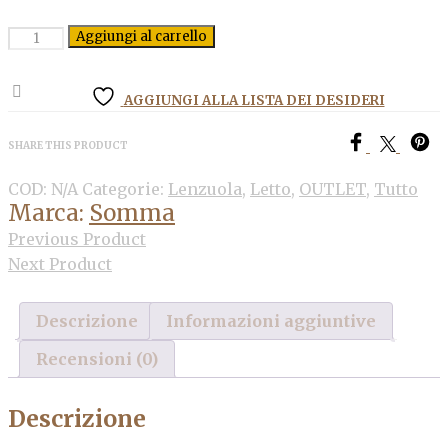
Quantità
Aggiungi al carrello
AGGIUNGI ALLA LISTA DEI DESIDERI
SHARE THIS PRODUCT
COD:
N/A
Categorie:
Lenzuola
,
Letto
,
OUTLET
,
Tutto
Marca:
Somma
Previous Product
Next Product
Descrizione
Informazioni aggiuntive
Recensioni (0)
Descrizione