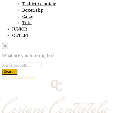
T-shirt / camicie
Boxer/slip
Calze
Tute
JUNIOR
OUTLET
×
What are you looking for?