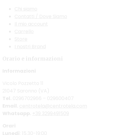
Chi siamo
Contatti / Dove Siamo
Il mio account
Carrello
Store
I nostri Brand
Orario e informazioni
Informazioni
Vicolo Pozzetto 11
21047 Saronno (VA)
Tel.
0296702966 – 029600407
Email.
centrotela@centrotela.com
Whatsapp.
+39 3299491509
Orari
Lunedì
: 15.30-19:00