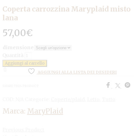
Coperta carrozzina Maryplaid misto
lana
57,00
€
dimensione
Quantità
Aggiungi al carrello
AGGIUNGI ALLA LISTA DEI DESIDERI
SHARE THIS PRODUCT
COD:
N/A
Categorie:
Coperte/plaid
,
Letto
,
Tutto
Marca:
MaryPlaid
Previous Product