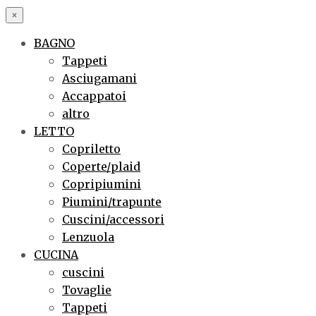
×
BAGNO
Tappeti
Asciugamani
Accappatoi
altro
LETTO
Copriletto
Coperte/plaid
Copripiumini
Piumini/trapunte
Cuscini/accessori
Lenzuola
CUCINA
cuscini
Tovaglie
Tappeti