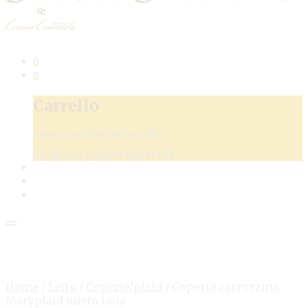
0
0
Carrello
Nessun prodotto nel carrello.
Spedizione gratuita sopra i 69€
Home
/
Letto
/
Coperte/plaid
/
Coperta carrozzina
Maryplaid misto lana