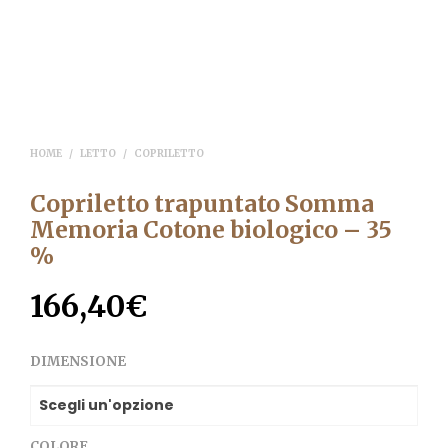
HOME
/
LETTO
/
COPRILETTO
Copriletto trapuntato Somma
Memoria Cotone biologico – 35
%
166,40
€
DIMENSIONE
COLORE