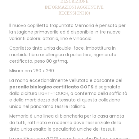
DESCRIZIONE
INFORMAZIONI AGGIUNTIVE
RECENSIONI (0)
ll nuovo copriletto trapuntato Memoria è pensato per
la stagione primaverile ed è disponibile in tre nuove
varianti colore: ottanio, lino e vinaccia.
Copriletto tinta unita double-face. imbottitura in
morbida fibra anallergica di poliestere, rigenerato
certificato, peso 80 gr/mq.
Misura cm 260 x 260.
La mano eccezionalmente vellutata e cascante del
percalle biologico certificato GOTS
è segnalato
dalla dicitura LIGHT-TOUCH, a conferma della sofficità
e della morbidezza del tessuto di questa collezione
unica nel panorama tessile italiano.
Memoria è una linea di biancheria per la casa amata
da tutti, raffinata e moderna dove l’essenziale della
tinta unita esalta le peculiarità uniche dei tessuti.
La certificazione GOTS garantisce che l’intero processo