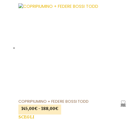
COPRIPIUMINO + FEDERE BOSSI TODD
AGGIUNGI ALLA LISTA DEI DESIDERI
Fascia
145,00
€
-
188,00
€
di
Que
SCEGLI
prezzo:
prod
da
ha
145,00€