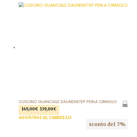
più
a
varia
188,00€
Le
opzi
pos
esse
scel
nell
pag
del
prod
CUSCINO GUANCIALE DAUNENSTEP PERLA CIRMOLO
AGGIUNGI ALLA LISTA DEI DESIDERI
Il
Il
149,00
€
139,00
€
prezzo
prezzo
AGGIUNGI AL CARRELLO
originale
attuale
sconto del 7%
era:
è:
149,00€.
139,00€.