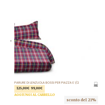
PARURE DI LENZUOLA BOSSI PER PIAZZA E 1/2
AGGIUNGI ALLA LISTA DEI DESIDERI
Il
Il
125,00
€
99,00
€
prezzo
prezzo
AGGIUNGI AL CARRELLO
originale
attuale
sconto del 21%
era:
è: