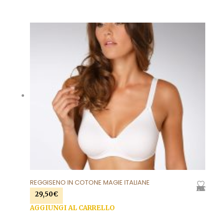
125,00€.
99,00€.
REGGISENO IN COTONE MAGIE ITALIANE
AGGIUNGI ALLA LISTA DEI DESIDERI
29,50
€
AGGIUNGI AL CARRELLO