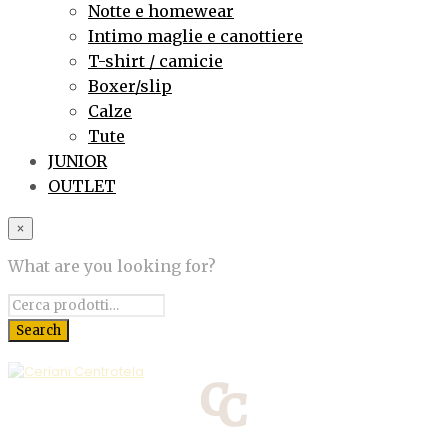
Notte e homewear
Intimo maglie e canottiere
T-shirt / camicie
Boxer/slip
Calze
Tute
JUNIOR
OUTLET
×
What are you looking for?