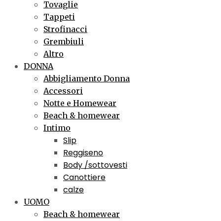
Tovaglie
Tappeti
Strofinacci
Grembiuli
Altro
DONNA
Abbigliamento Donna
Accessori
Notte e Homewear
Beach & homewear
Intimo
Slip
Reggiseno
Body /sottovesti
Canottiere
calze
UOMO
Beach & homewear