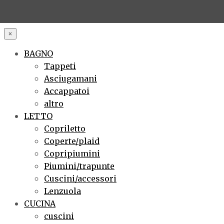
×
BAGNO
Tappeti
Asciugamani
Accappatoi
altro
LETTO
Copriletto
Coperte/plaid
Copripiumini
Piumini/trapunte
Cuscini/accessori
Lenzuola
CUCINA
cuscini