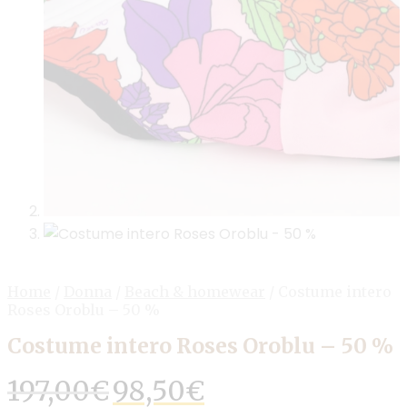
Home
/
Donna
/
Beach & homewear
/
Costume intero
Roses Oroblu – 50 %
Costume intero Roses Oroblu – 50 %
Il
Il
197,00
€
98,50
€
prezzo
prezzo