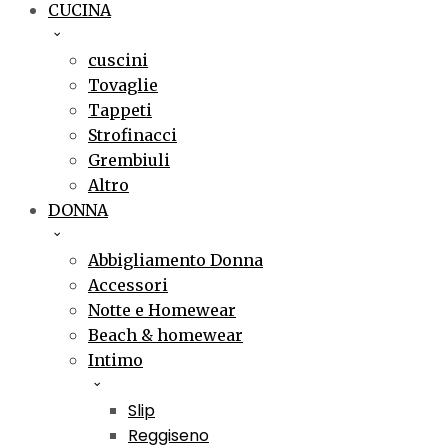
CUCINA
cuscini
Tovaglie
Tappeti
Strofinacci
Grembiuli
Altro
DONNA
Abbigliamento Donna
Accessori
Notte e Homewear
Beach & homewear
Intimo
Slip
Reggiseno