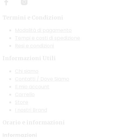
scelte
nella
Termini e Condizioni
pagina
del
Modalità di pagamento
prodotto
Tempi e costi di spedizione
Resi e condizioni
Informazioni Utili
Chi siamo
Contatti / Dove Siamo
Il mio account
Carrello
Store
I nostri Brand
Orario e informazioni
Informazioni