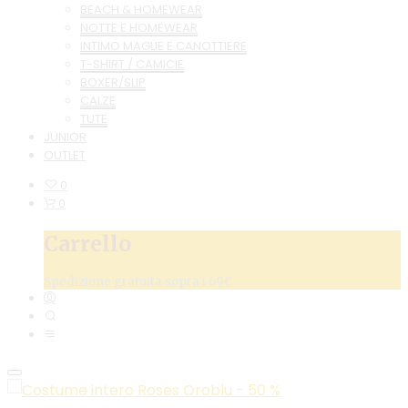
BEACH & HOMEWEAR
NOTTE E HOMEWEAR
INTIMO MAGLIE E CANOTTIERE
T-SHIRT / CAMICIE
BOXER/SLIP
CALZE
TUTE
JUNIOR
OUTLET
0
0
Carrello
Spedizione gratuita sopra i 69€