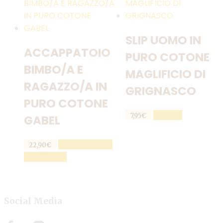
prodotto
varianti.
Le
opzioni
SLIP UOMO IN
possono
ACCAPPATOIO
essere
PURO COTONE
scelte
BIMBO/A E
MAGLIFICIO DI
nella
RAGAZZO/A IN
GRIGNASCO
pagina
PURO COTONE
del
Questo
SCEGLI
prodotto
7,95
€
GABEL
prodotto
ha
AGGIUNGI AL
22,90
€
più
CARRELLO
varianti.
Le
opzioni
Social Media
possono
essere