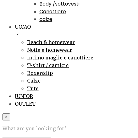
Body /sottovesti
Canottiere
calze
UOMO
Beach & homewear
Notte e homewear
Intimo maglie e canottiere
T-shirt / camicie
Boxer/slip
Calze
Tute
JUNIOR
OUTLET
×
What are you looking for?