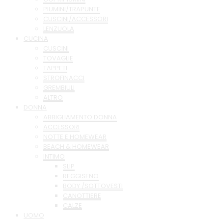
PIUMINI/TRAPUNTE
CUSCINI/ACCESSORI
LENZUOLA
CUCINA
CUSCINI
TOVAGLIE
TAPPETI
STROFINACCI
GREMBIULI
ALTRO
DONNA
ABBIGLIAMENTO DONNA
ACCESSORI
NOTTE E HOMEWEAR
BEACH & HOMEWEAR
INTIMO
SLIP
REGGISENO
BODY /SOTTOVESTI
CANOTTIERE
CALZE
UOMO