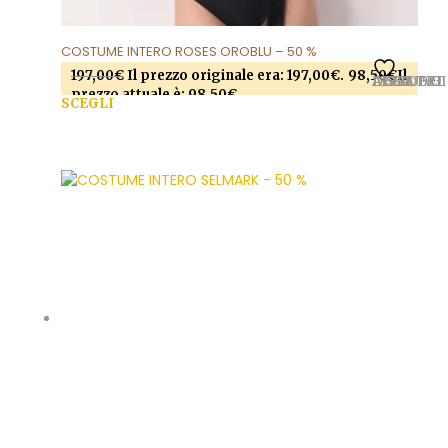
COSTUME INTERO ROSES OROBLU – 50 %
197,00
€
Il prezzo originale era: 197,00€.
98,50
€
Il
AGGIUNGI ALLA LISTA DEI DESIDERI
prezzo attuale è: 98,50€.
SCEGLI
Questo prodotto ha più varianti. Le opzioni
possono essere scelte nella pagina del prodotto