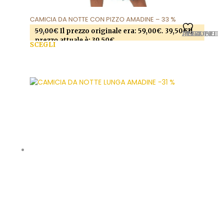
CAMICIA DA NOTTE CON PIZZO AMADINE – 33 %
59,00
€
Il prezzo originale era: 59,00€.
39,50
€
Il
AGGIUNGI ALLA LISTA DEI DESIDERI
prezzo attuale è: 39,50€.
SCEGLI
Questo prodotto ha più varianti. Le opzioni
possono essere scelte nella pagina del prodotto