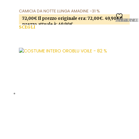
CAMICIA DA NOTTE LUNGA AMADINE -31 %
72,00
€
Il prezzo originale era: 72,00€.
49,90
€
Il
AGGIUNGI ALLA LISTA DEI DESIDERI
prezzo attuale è: 49,90€.
SCEGLI
Questo prodotto ha più varianti. Le opzioni
possono essere scelte nella pagina del prodotto