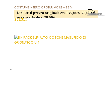
COSTUME INTERO OROBLU VOILE – 82 %
179,00
€
Il prezzo originale era: 179,00€.
29,00
€
Il
AGGIUNGI ALLA LISTA DEI DESIDERI
prezzo attuale è: 29,00€.
SCEGLI
Questo prodotto ha più varianti. Le opzioni
possono essere scelte nella pagina del prodotto