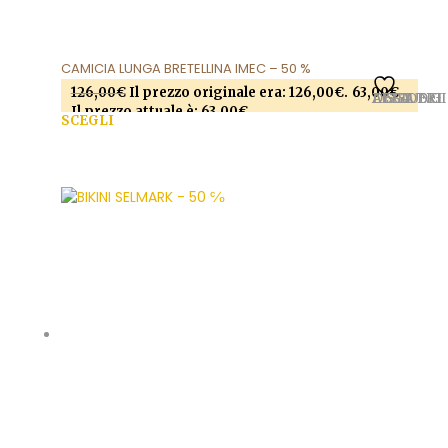
CAMICIA LUNGA BRETELLINA IMEC – 50 %
126,00
€
Il prezzo originale era: 126,00€.
63,00
€
AGGIUNGI ALLA LISTA DEI DESIDERI
Il prezzo attuale è: 63,00€.
SCEGLI
Questo prodotto ha più varianti. Le opzioni
possono essere scelte nella pagina del prodotto