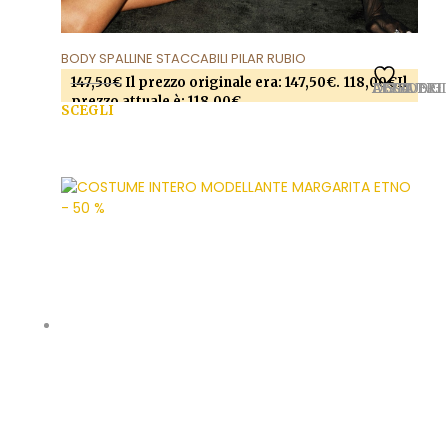
BODY SPALLINE STACCABILI PILAR RUBIO
147,50
€
Il prezzo originale era: 147,50€.
118,00
€
Il
AGGIUNGI ALLA LISTA DEI DESIDERI
prezzo attuale è: 118,00€.
SCEGLI
Questo prodotto ha più varianti. Le opzioni
possono essere scelte nella pagina del prodotto