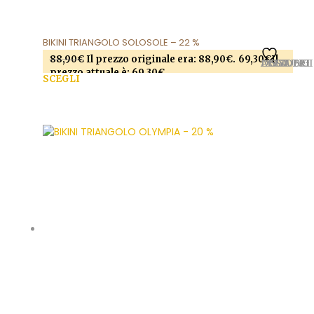
BIKINI TRIANGOLO SOLOSOLE – 22 %
88,90
€
Il prezzo originale era: 88,90€.
69,30
€
Il
AGGIUNGI ALLA LISTA DEI DESIDERI
prezzo attuale è: 69,30€.
SCEGLI
Questo prodotto ha più varianti. Le opzioni
possono essere scelte nella pagina del prodotto