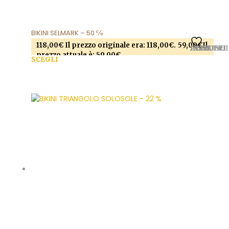
BIKINI SELMARK – 50 ℅
118,00
€
Il prezzo originale era: 118,00€.
59,00
€
Il
AGGIUNGI ALLA LISTA DEI DESIDERI
prezzo attuale è: 59,00€.
SCEGLI
Questo prodotto ha più varianti. Le opzioni
possono essere scelte nella pagina del prodotto