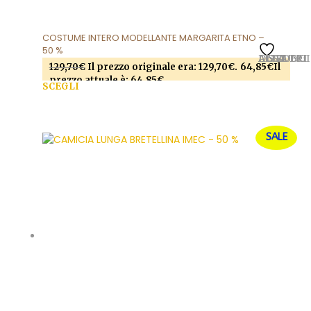
COSTUME INTERO MODELLANTE MARGARITA ETNO –
50 %
AGGIUNGI ALLA LISTA DEI DESIDERI
129,70
€
Il prezzo originale era: 129,70€.
64,85
€
Il
prezzo attuale è: 64,85€.
SCEGLI
Questo prodotto ha più varianti. Le opzioni
possono essere scelte nella pagina del prodotto
SALE