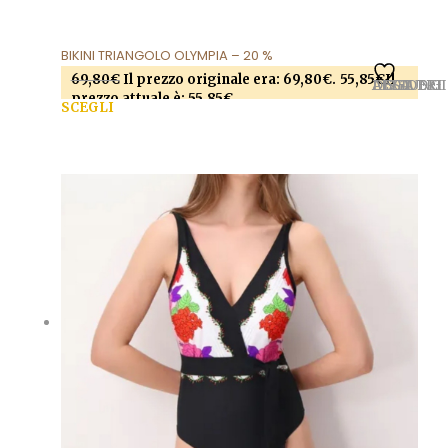
BIKINI TRIANGOLO OLYMPIA – 20 %
69,80
€
Il prezzo originale era: 69,80€.
55,85
€
Il
AGGIUNGI ALLA LISTA DEI DESIDERI
prezzo attuale è: 55,85€.
SCEGLI
Questo prodotto ha più varianti. Le opzioni
possono essere scelte nella pagina del prodotto