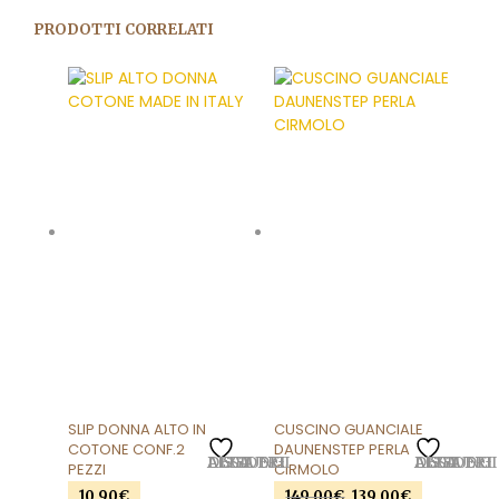
PRODOTTI CORRELATI
SLIP DONNA ALTO IN
CUSCINO GUANCIALE
COTONE CONF.2
DAUNENSTEP PERLA
AGGIUNGI ALLA LISTA DEI DESIDERI
AGGIUNGI ALLA LISTA DEI DESIDERI
PEZZI
CIRMOLO
Il
Il
10,90
€
149,00
€
139,00
€