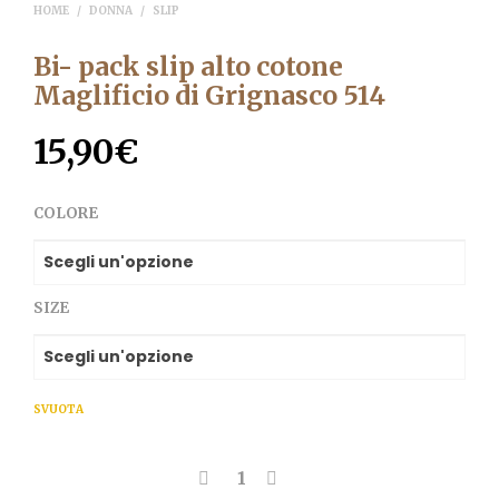
HOME
/
DONNA
/
SLIP
Bi- pack slip alto cotone
Maglificio di Grignasco 514
15,90
€
COLORE
SIZE
SVUOTA