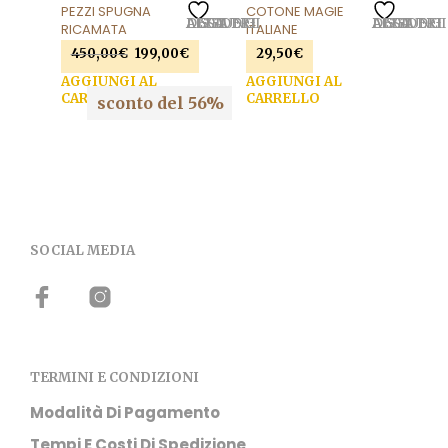
PEZZI SPUGNA
COTONE MAGIE
AGGIUNGI ALLA LISTA DEI DESIDERI
AGGIUNGI ALLA LISTA DEI DESIDERI
RICAMATA
ITALIANE
Il
Il
450,00
€
199,00
€
29,50
€
prezzo
prezzo
AGGIUNGI AL
AGGIUNGI AL
originale
attuale
CARRELLO
CARRELLO
sconto del 56%
era:
è:
450,00€.
199,00€.
SOCIAL MEDIA
TERMINI E CONDIZIONI
Modalità Di Pagamento
Tempi E Costi Di Spedizione