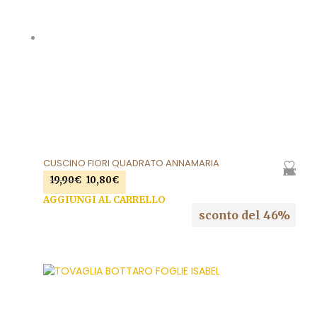
CUSCINO FIORI QUADRATO ANNAMARIA
AGGIUNGI ALLA LISTA DEI DESIDERI
Il
Il
19,90
€
10,80
€
prezzo
prezzo
AGGIUNGI AL CARRELLO
originale
attuale
sconto del 46%
era:
è:
19,90€.
10,80€.