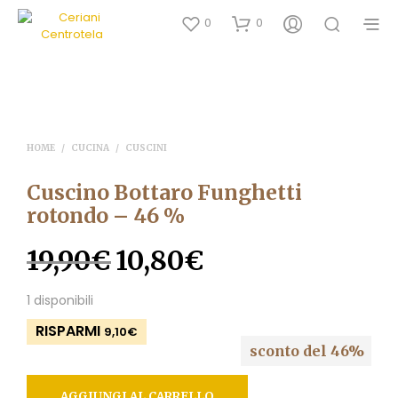
0
0
HOME
/
CUCINA
/
CUSCINI
Cuscino Bottaro Funghetti
rotondo – 46 %
19,90
€
10,80
€
Il
Il
prezzo
prezzo
1 disponibili
originale
attuale
RISPARMI
9,10
€
era:
è:
sconto del 46%
19,90€.
10,80€.
AGGIUNGI AL CARRELLO