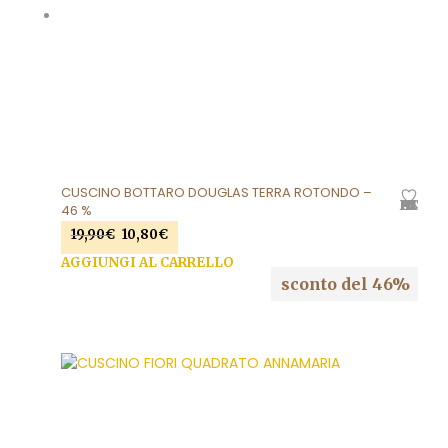
CUSCINO BOTTARO DOUGLAS TERRA ROTONDO –
AGGIUNGI ALLA LISTA DEI DESIDERI
46 %
Il
Il
19,90
€
10,80
€
prezzo
prezzo
AGGIUNGI AL CARRELLO
originale
attuale
sconto del 46%
era:
è:
19,90€.
10,80€.