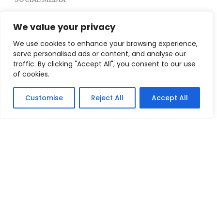
pos
esse
scel
We value your privacy
nell
pag
We use cookies to enhance your browsing experience,
del
serve personalised ads or content, and analyse our
prod
traffic. By clicking "Accept All", you consent to our use
of cookies.
TERMINI E CONDIZIONI
Modalità Di Pagamento
Customise
Reject All
Accept All
Tempi E Costi Di Spedizione
Resi E Condizioni
INFORMAZIONI UTILI
Chi Siamo
Contatti / Dove Siamo
Il Mio Account