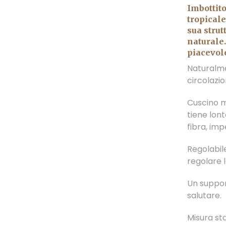
Imbottito
tropicale
sua strut
naturale
piacevole
Naturalme
circolazio
Cuscino m
tiene lont
fibra, imp
Regolabile
regolare l
Un support
salutare.
Misura st