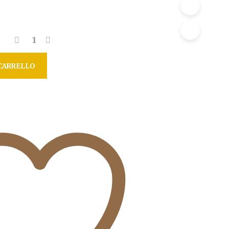
R
O
D
O
T
T
O
CARRELLO
N
E
L
C
A
R
R
E
L
L
O
.