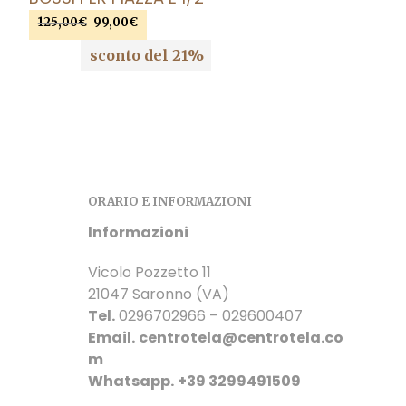
Il
Il
125,00
€
99,00
€
prezzo
prezzo
AGGIUNGI AL CARRELLO
sconto del 21%
originale
attuale
era:
è:
125,00€.
99,00€.
ORARIO E INFORMAZIONI
Informazioni
Vicolo Pozzetto 11
21047 Saronno (VA)
Tel.
0296702966 – 029600407
Email.
centrotela@centrotela.co
m
Whatsapp.
+39 3299491509