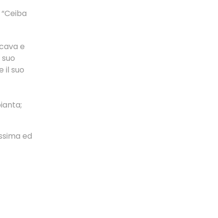
a “Ceiba
a cava e
l suo
 il suo
pianta;
issima ed