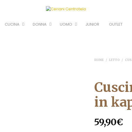
CUCINA
DONNA
UOMO
JUNIOR
OUTLET
HOME
/
LETTO
/
CUS
Cusci
in ka
59,90
€