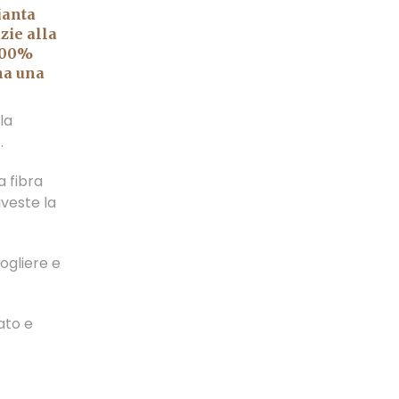
ianta
zie alla
100%
na una
la
.
a fibra
iveste la
ogliere e
ato e