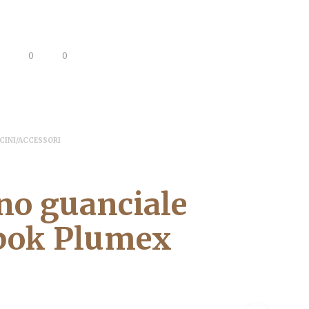
0
0
CINI/ACCESSORI
no guanciale
N
pok Plumex
E
S
S
U
N
P