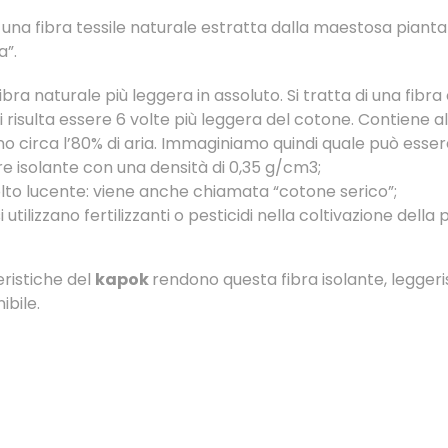
è una fibra tessile naturale estratta dalla maestosa piant
”.
 fibra naturale più leggera in assoluto. Si tratta di una fibr
i risulta essere 6 volte più leggera del cotone. Contiene a
no circa l’80% di aria. Immaginiamo quindi quale può essere
e isolante con una densità di 0,35 g/cm3;
lto lucente: viene anche chiamata “cotone serico”;
i utilizzano fertilizzanti o pesticidi nella coltivazione della 
eristiche del
kapok
rendono questa fibra isolante, legger
ibile.