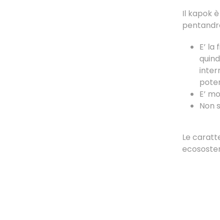
Il kapok 
pentandra
E’ la
quind
inter
poter
E’ mo
Non s
Le caratt
ecososten