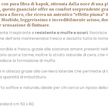
 con pura fibra di
kapok
, ottenuta dalla noce di una p
, questo guanciale offre un comfort sorprendente gra
tura a fiocco, che ricrea un autentico “effetto piuma”
. Morbido, leggerissimo e incredibilmente arioso, do
 sensazione di fluttuare.
nte traspirante e
resistente a muffe e acari
, favorisce 
ne dell’aria mantenendosi fresco e asciutto tutta la notte
ordido e fresco, grazie alle sostanze amare presenti nell
ano acari e tarme, inoltre lo strato naturale di cera, che r
edisce la formazione di muffa.
 in altezza grazie alla cerniera laterale che permette di t
a quantità di imbottitura.
o soffice e naturale, ideale per chi cerca un riposo delic
andard cm 50 x 80.