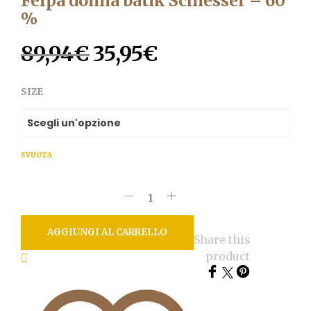
Felpa donna batik Schiesser – 60
%
89,94
€
35,95
€
Il
Il
prezzo
prezzo
SIZE
originale
attuale
era:
è:
89,94€.
35,95€.
SVUOTA
AGGIUNGI AL CARRELLO
Share this
product