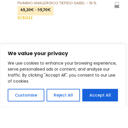
PIUMINO ANALLERGICO TIEPIDO GABEL – 18 %
AGGIUNGI ALLA LISTA DEI DESIDERI
Fascia
49,20
€
-
59,70
€
di
Que
SCEGLI
prezzo:
prod
da
ha
49,20€
più
a
varia
59,70€
Le
We value your privacy
opzi
SOCIAL MEDIA
pos
We use cookies to enhance your browsing experience,
esse
serve personalised ads or content, and analyse our
scel
traffic. By clicking "Accept All", you consent to our use
nell
of cookies.
pag
del
Customise
Reject All
Accept All
prod
TERMINI E CONDIZIONI
Modalità Di Pagamento
Tempi E Costi Di Spedizione
Resi E Condizioni