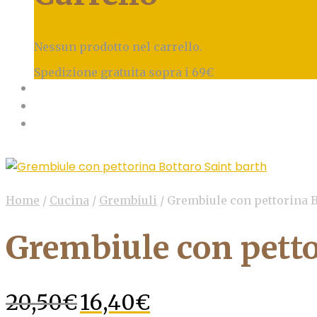
Nessun prodotto nel carrello.
Spedizione gratuita sopra i 69€
Home
/
Cucina
/
Grembiuli
/
Grembiule con pettorina B
Grembiule con petto
Il
Il
20,50
€
16,40
€
prezzo
prezzo