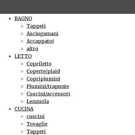
×
BAGNO
Tappeti
Asciugamani
Accappatoi
altro
LETTO
Copriletto
Coperte/plaid
Copripiumini
Piumini/trapunte
Cuscini/accessori
Lenzuola
CUCINA
cuscini
Tovaglie
Tappeti