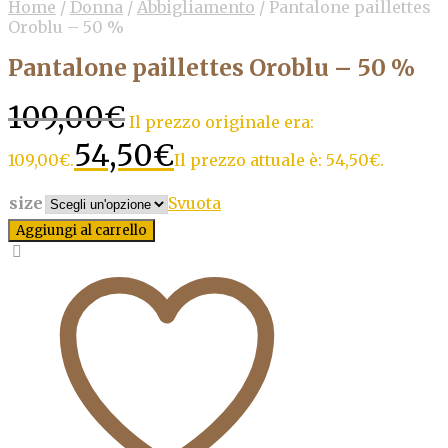
Home
/
Donna
/
Abbigliamento
/
Pantalone paillettes
Oroblu – 50 %
Pantalone paillettes Oroblu – 50 %
109,00
€
Il prezzo originale era:
54,50
€
109,00€.
Il prezzo attuale è: 54,50€.
size
Svuota
Aggiungi al carrello