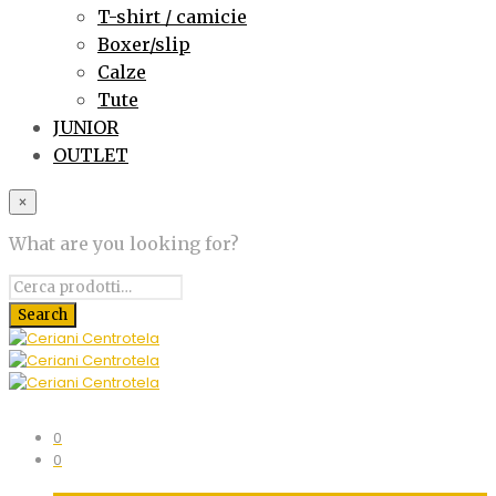
T-shirt / camicie
Boxer/slip
Calze
Tute
JUNIOR
OUTLET
×
What are you looking for?
0
0