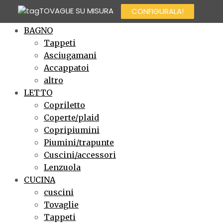
TOVAGLIE SU MISURA
CONFIGURALA!
×
BAGNO
Tappeti
Asciugamani
Accappatoi
altro
LETTO
Copriletto
Coperte/plaid
Copripiumini
Piumini/trapunte
Cuscini/accessori
Lenzuola
CUCINA
cuscini
Tovaglie
Tappeti