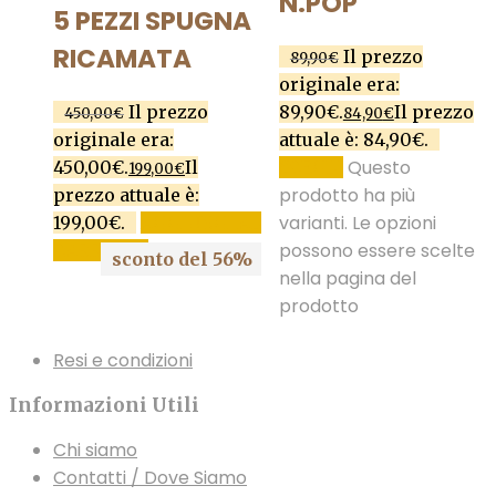
N.POP
5 PEZZI SPUGNA
RICAMATA
Il prezzo
89,90
€
originale era:
Il prezzo
89,90€.
Il prezzo
450,00
€
84,90
€
originale era:
attuale è: 84,90€.
Questo
450,00€.
Il
SCEGLI
199,00
€
prodotto ha più
prezzo attuale è:
varianti. Le opzioni
199,00€.
AGGIUNGI AL
possono essere scelte
CARRELLO
sconto del 56%
nella pagina del
prodotto
Resi e condizioni
Informazioni Utili
Chi siamo
Contatti / Dove Siamo