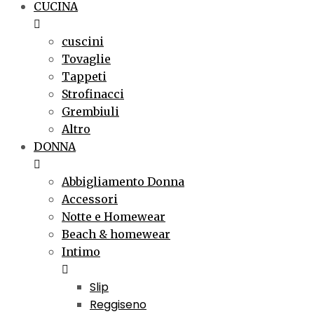
CUCINA
cuscini
Tovaglie
Tappeti
Strofinacci
Grembiuli
Altro
DONNA
Abbigliamento Donna
Accessori
Notte e Homewear
Beach & homewear
Intimo
Slip
Reggiseno