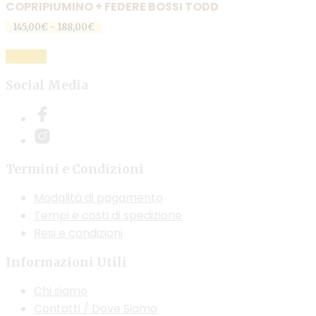
COPRIPIUMINO + FEDERE BOSSI TODD
Fascia
145,00
€
-
188,00
€
di
Questo
prezzo:
SCEGLI
prodotto
da
145,00€
ha
Social Media
a
più
188,00€
varianti.
Le
opzioni
Termini e Condizioni
possono
essere
Modalità di pagamento
scelte
Tempi e costi di spedizione
nella
Resi e condizioni
pagina
del
Informazioni Utili
prodotto
Chi siamo
Contatti / Dove Siamo