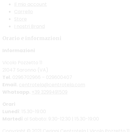
Il mio account
Carrello
Store
I nostri Brand
Orario e informazioni
Informazioni
Vicolo Pozzetto 11
21047 Saronno (VA)
Tel.
0296702966 – 029600407
Email.
centrotela@centrotela.com
Whatsapp.
+39 3299491509
Orari
Lunedì
: 15.30-19:00
Martedì
al Sabato: 9:30-12:30 | 15.30-19:00
Copyright © 2021 Ceriani Centrotela | Vicolo Pozzetto 11