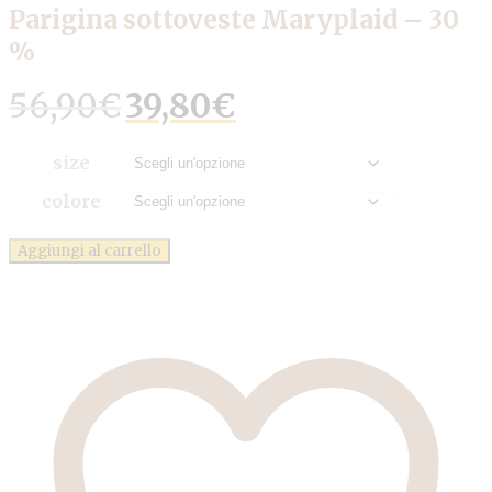
Parigina sottoveste Maryplaid – 30
%
Il
Il
56,90
€
39,80
€
prezzo
prezzo
originale
attuale
era:
è:
size
56,90€.
39,80€.
colore
Aggiungi al carrello