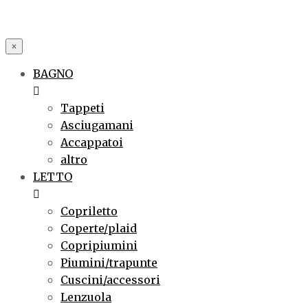
×
BAGNO
Tappeti
Asciugamani
Accappatoi
altro
LETTO
Copriletto
Coperte/plaid
Copripiumini
Piumini/trapunte
Cuscini/accessori
Lenzuola