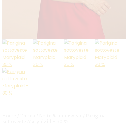
Home
/
Donna
/
Notte & homewear
/
Parigina
sottoveste Maryplaid – 30 %