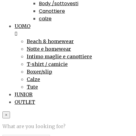
Body /sottovesti
Canottiere
calze
UOMO
Beach & homewear
Notte e homewear
Intimo maglie e canottiere
T-shirt / camicie
Boxer/slip
Calze
Tute
JUNIOR
OUTLET
×
What are you looking for?