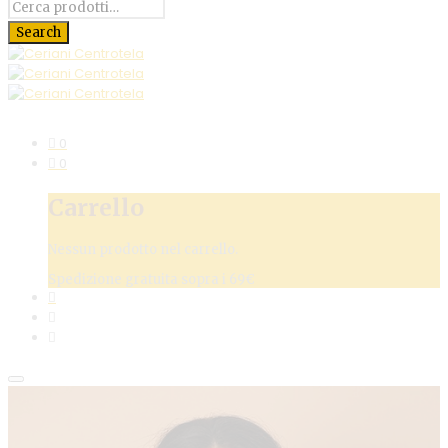
0
0
Carrello
Nessun prodotto nel carrello.
Spedizione gratuita sopra i 69€