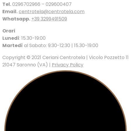
Tel.
0296702966 – 029600407
Email.
centrotela@centrotela.com
Whatsapp.
+39 3299491509
Orari
Lunedì
: 15.30-19:00
Martedì
al Sabato: 9:30-12:30 | 15.30-19:00
Copyright © 2021 Ceriani Centrotela | Vicolo Pozzetto 11
21047 Saronno (VA) |
Privacy Policy