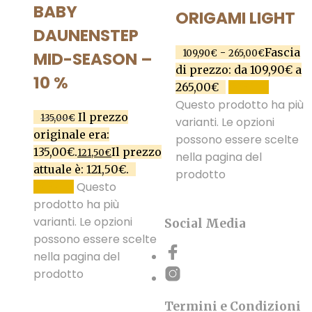
BABY
ORIGAMI LIGHT
DAUNENSTEP
-
Fascia
109,90
€
265,00
€
MID-SEASON –
di prezzo: da 109,90€ a
10 %
265,00€
SCEGLI
Questo prodotto ha più
Il prezzo
135,00
€
varianti. Le opzioni
originale era:
possono essere scelte
135,00€.
Il prezzo
121,50
€
nella pagina del
attuale è: 121,50€.
prodotto
Questo
SCEGLI
prodotto ha più
varianti. Le opzioni
Social Media
possono essere scelte
nella pagina del
prodotto
Termini e Condizioni