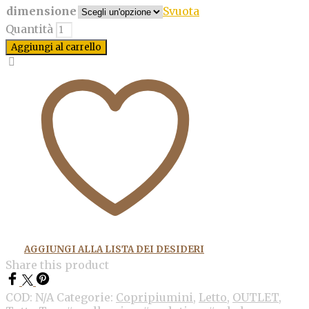
dimensione
Svuota
Quantità
Aggiungi al carrello
AGGIUNGI ALLA LISTA DEI DESIDERI
Share this product
COD:
N/A
Categorie:
Copripiumini
,
Letto
,
OUTLET
,