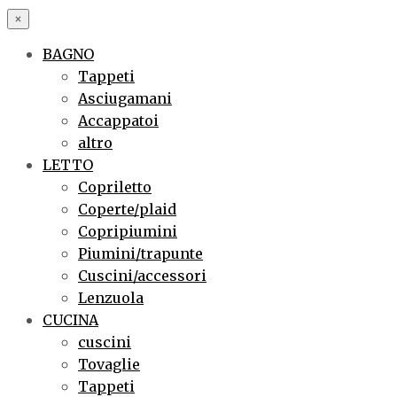
×
BAGNO
Tappeti
Asciugamani
Accappatoi
altro
LETTO
Copriletto
Coperte/plaid
Copripiumini
Piumini/trapunte
Cuscini/accessori
Lenzuola
CUCINA
cuscini
Tovaglie
Tappeti