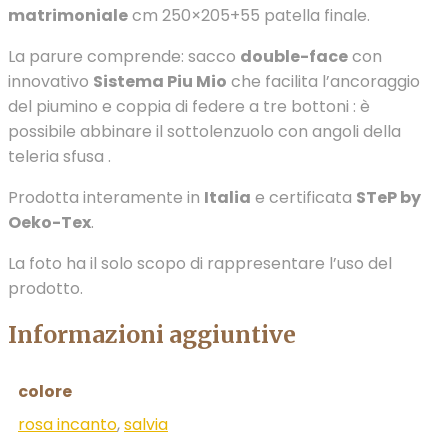
matrimoniale
cm 250×205+55 patella finale.
La parure comprende: sacco
double-face
con
innovativo
Sistema Piu Mio
che facilita l’ancoraggio
del piumino e coppia di federe a tre bottoni : è
possibile abbinare il sottolenzuolo con angoli della
teleria sfusa .
Prodotta interamente in
Italia
e certificata
STeP by
Oeko-Tex
.
La foto ha il solo scopo di rappresentare l’uso del
prodotto.
Informazioni aggiuntive
colore
rosa incanto
,
salvia