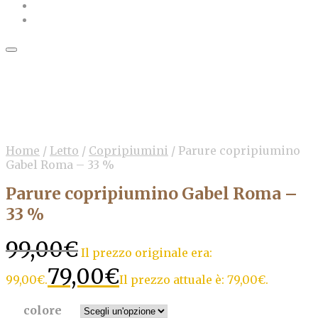
SALE
Home
/
Letto
/
Copripiumini
/
Parure copripiumino
Gabel Roma – 33 %
Parure copripiumino Gabel Roma –
33 %
99,00
€
Il prezzo originale era:
79,00
€
99,00€.
Il prezzo attuale è: 79,00€.
colore