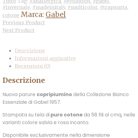
Tutto
Tag:
#anallergica
,
#evolution
,
#gabel
,
#invernale
,
#madeinitaly
,
#multicolor
,
#trapunrta
,
Marca:
Gabel
cotone
Previous Product
Next Product
Descrizione
Informazioni aggiuntive
Recensioni (0)
Descrizione
Nuova parure
copripiumino
della Collezione Bianco
Essenziale di Gabel 1957.
Stampata su tela di
puro cotone
da 58 fili al cmq, nelle
varianti colore salvia e rosa incanto.
Disponibile esclusivamente nella dimensione