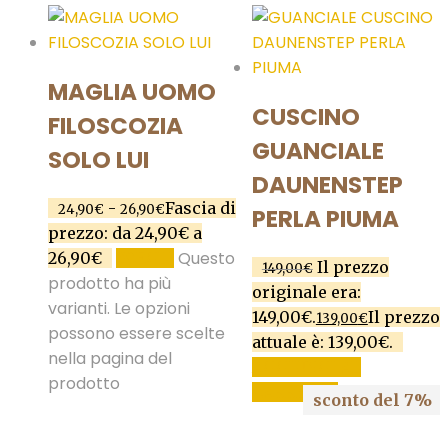
MAGLIA UOMO
CUSCINO
FILOSCOZIA
GUANCIALE
SOLO LUI
DAUNENSTEP
-
Fascia di
24,90
€
26,90
€
PERLA PIUMA
prezzo: da 24,90€ a
Questo
26,90€
SCEGLI
Il prezzo
149,00
€
prodotto ha più
originale era:
varianti. Le opzioni
149,00€.
Il prezzo
139,00
€
possono essere scelte
attuale è: 139,00€.
nella pagina del
AGGIUNGI AL
prodotto
CARRELLO
sconto del 7%