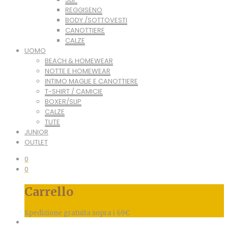
REGGISENO
BODY /SOTTOVESTI
CANOTTIERE
CALZE
UOMO
BEACH & HOMEWEAR
NOTTE E HOMEWEAR
INTIMO MAGLIE E CANOTTIERE
T-SHIRT / CAMICIE
BOXER/SLIP
CALZE
TUTE
JUNIOR
OUTLET
0
0
Carrello
Spedizione gratuita sopra i 69€