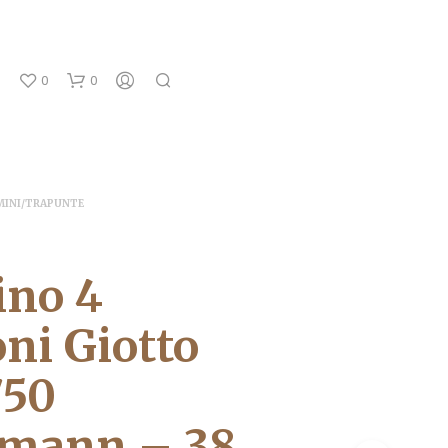
0
0
MINI/TRAPUNTE
ino 4
N
oni Giotto
E
S
750
S
U
N
fmann – 38
P