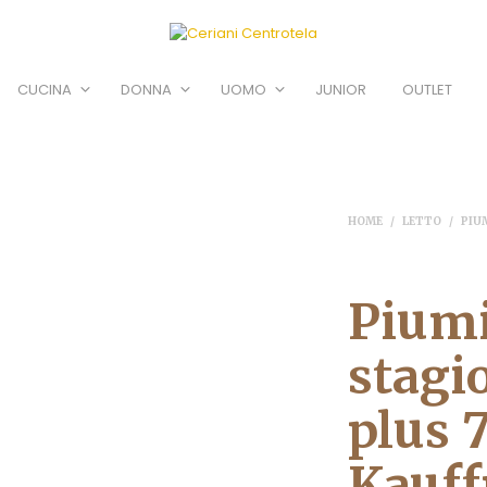
CUCINA
DONNA
UOMO
JUNIOR
OUTLET
SALE
HOME
/
LETTO
/
PIU
Pium
stagi
plus 
Kauf