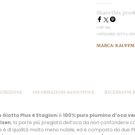
Share this prod
COD:
N/A
CATEGORIE:
LETTO
,
OU
MARCA:
KAUFFM
SCRIZIONE
INFORMAZIONI AGGIUNTIVE
RECENSIONI (
 Giotto Plus 4 Stagion
i è
100% puro piumino d’oca ve
ilsen
, la parte più pregiata dell’oca da non confondersi c
 è di qualità molto meno nobile, ed è composto da due Pi