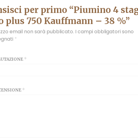
sisci per primo “Piumino 4 sta
o plus 750 Kauffmann – 38 %”
irizzo email non sarà pubblicato.
I campi obbligatori sono
egnati
*
ALUTAZIONE
*
ECENSIONE
*