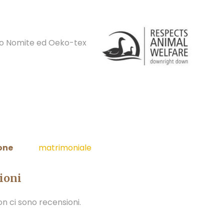
to Nomite ed Oeko-tex
one
matrimoniale
ioni
n ci sono recensioni.