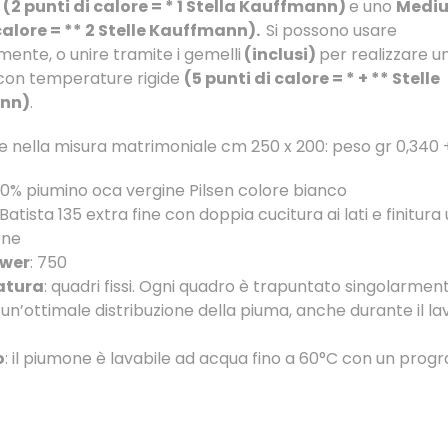
 (2 punti di calore = * 1 Stella Kauffmann)
e uno
Medi
calore = ** 2 Stelle Kauffmann).
Si possono usare
ente, o unire tramite i gemelli
(inclusi)
per realizzare u
con temperature rigide
(5 punti di calore = * + ** Stelle
nn)
.
le nella misura matrimoniale cm 250 x 200: peso gr 0,340 
100% piumino oca vergine Pilsen colore bianco
 Batista 135 extra fine con doppia cucitura ai lati e finitura 
one
ower
: 750
atura
: quadri fissi. Ogni quadro è trapuntato singolarmen
un’ottimale distribuzione della piuma, anche durante il la
o
: il piumone è lavabile ad acqua fino a 60°C con un pro