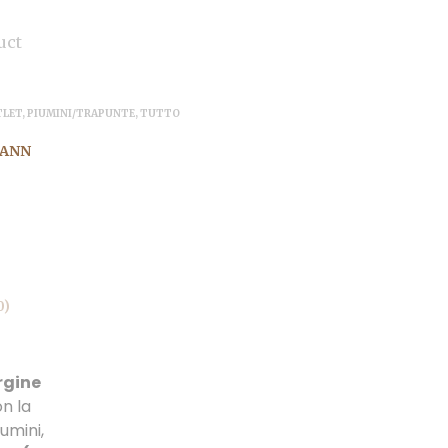
uct
TLET
,
PIUMINI/TRAPUNTE
,
TUTTO
ANN
0)
rgine
on la
umini,