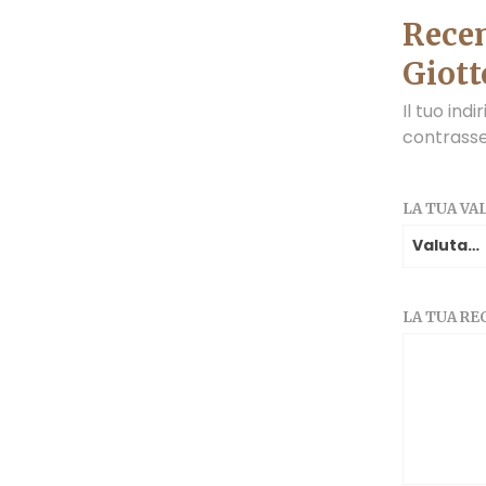
Recen
Giott
Il tuo ind
contrass
LA TUA V
LA TUA R