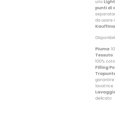
uno
Light
punti di 
separatam
da usare 
Kauffma
Disponibi
Piuma
: 
Tessuto
:
100% cot
Filling P
Trapunt
garantire 
lavatrice
Lavaggi
delicato