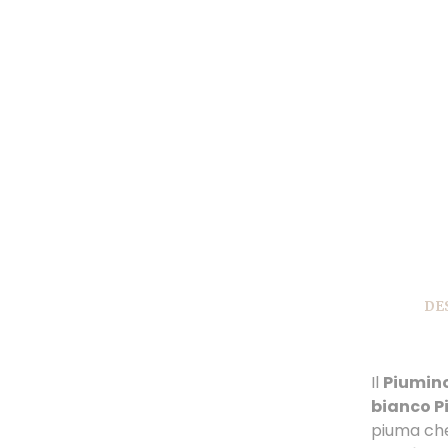
DE
Il
Piumino
bianco P
piuma che