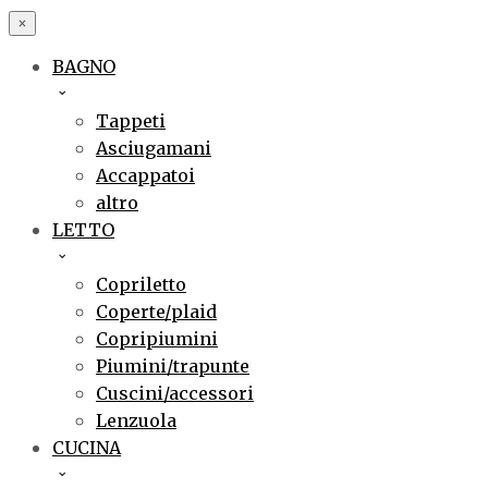
×
BAGNO
Tappeti
Asciugamani
Accappatoi
altro
LETTO
Copriletto
Coperte/plaid
Copripiumini
Piumini/trapunte
Cuscini/accessori
Lenzuola
CUCINA