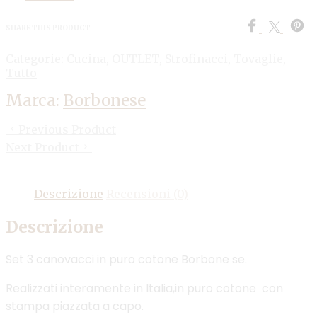
SHARE THIS PRODUCT
Categorie:
Cucina
,
OUTLET
,
Strofinacci
,
Tovaglie
,
Tutto
Marca:
Borbonese
Previous Product
Next Product
Descrizione
Recensioni (0)
Descrizione
Set 3 canovacci in puro cotone Borbone se.
Realizzati interamente in Italia,in puro cotone con
stampa piazzata a capo.