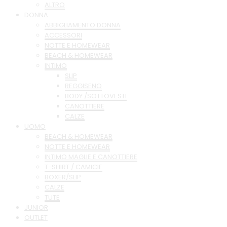
ALTRO
DONNA
ABBIGLIAMENTO DONNA
ACCESSORI
NOTTE E HOMEWEAR
BEACH & HOMEWEAR
INTIMO
SLIP
REGGISENO
BODY /SOTTOVESTI
CANOTTIERE
CALZE
UOMO
BEACH & HOMEWEAR
NOTTE E HOMEWEAR
INTIMO MAGLIE E CANOTTIERE
T-SHIRT / CAMICIE
BOXER/SLIP
CALZE
TUTE
JUNIOR
OUTLET