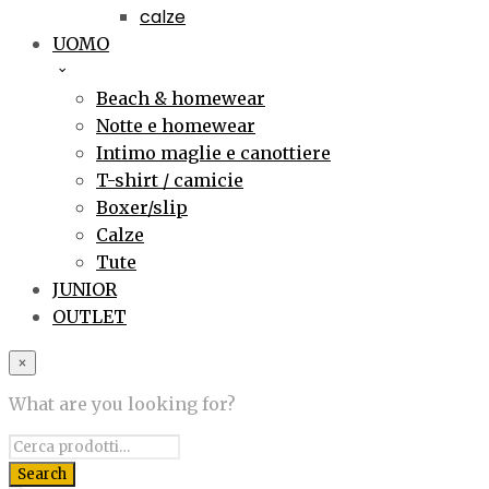
calze
UOMO
Beach & homewear
Notte e homewear
Intimo maglie e canottiere
T-shirt / camicie
Boxer/slip
Calze
Tute
JUNIOR
OUTLET
×
What are you looking for?