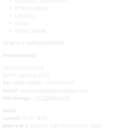
Contatti / Dove Siamo
Il mio account
Carrello
Store
I nostri Brand
Orario e informazioni
Informazioni
Vicolo Pozzetto 11
21047 Saronno (VA)
Tel.
0296702966 – 029600407
Email.
centrotela@centrotela.com
Whatsapp.
+39 3299491509
Orari
Lunedì
: 15.30-19:00
Martedì
al Sabato: 9:30-12:30 | 15.30-19:00