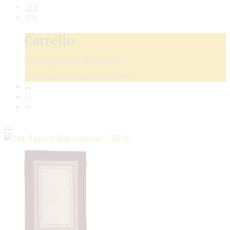
0
0
Carrello
Nessun prodotto nel carrello.
Spedizione gratuita sopra i 69€