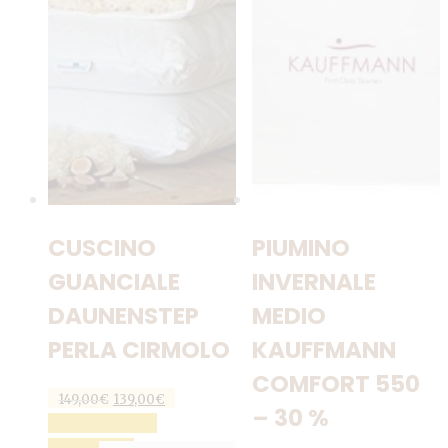
p
e
s
n
p
d
p
CUSCINO
PIUMINO
GUANCIALE
INVERNALE
DAUNENSTEP
MEDIO
PERLA CIRMOLO
KAUFFMANN
COMFORT 550
Il
Il
149,00
€
139,00
€
– 30 %
prezzo
prezzo
AGGIUNGI AL
originale
attuale