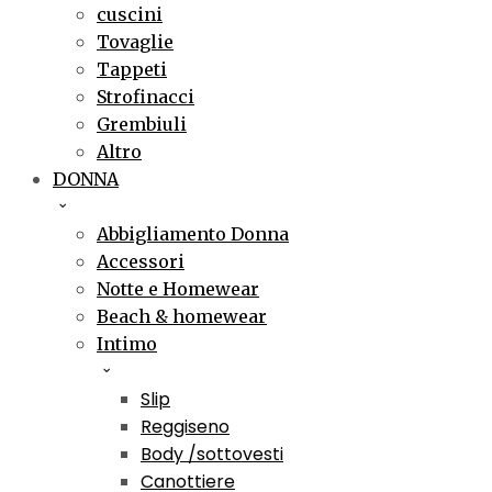
cuscini
Tovaglie
Tappeti
Strofinacci
Grembiuli
Altro
DONNA
Abbigliamento Donna
Accessori
Notte e Homewear
Beach & homewear
Intimo
Slip
Reggiseno
Body /sottovesti
Canottiere