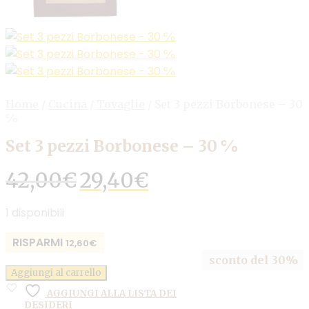
Home
/
Cucina
/
Tovaglie
/
Set 3 pezzi Borbonese – 30
℅
Set 3 pezzi Borbonese – 30 ℅
Il
Il
42,00
€
29,40
€
prezzo
prezzo
originale
attuale
1 disponibili
era:
è:
42,00€.
29,40€.
RISPARMI
12,60
€
sconto del 30%
Aggiungi al carrello
AGGIUNGI ALLA LISTA DEI
DESIDERI