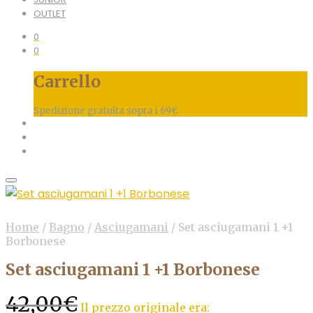
OUTLET
0
0
Carrello
Spedizione gratuita sopra i 69€
Home
/
Bagno
/
Asciugamani
/
Set asciugamani 1 +1
Borbonese
Set asciugamani 1 +1 Borbonese
42,00
€
Il prezzo originale era: