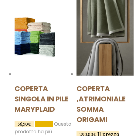
COPERTA
COPERTA
SINGOLA IN PILE
,ATRIMONIALE
MARYPLAID
SOMMA
ORIGAMI
Questo
SCEGLI
56,50
€
prodotto ha più
Il prezzo
290,00
€