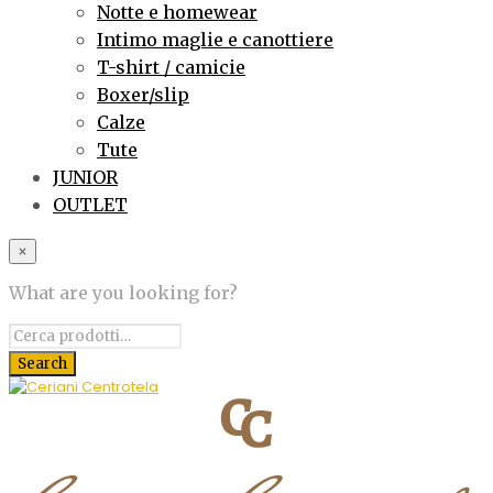
Notte e homewear
Intimo maglie e canottiere
T-shirt / camicie
Boxer/slip
Calze
Tute
JUNIOR
OUTLET
×
What are you looking for?