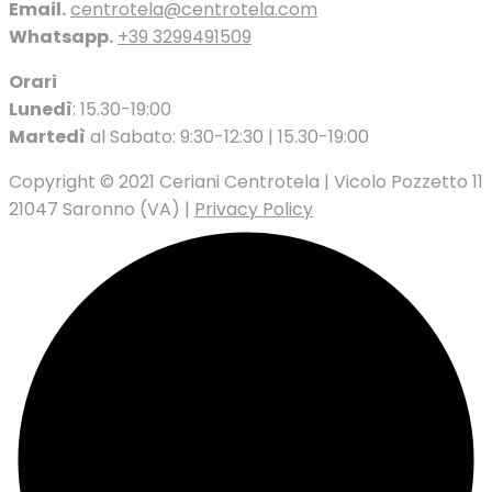
Email.
centrotela@centrotela.com
Whatsapp.
+39 3299491509
Orari
Lunedì
: 15.30-19:00
Martedì
al Sabato: 9:30-12:30 | 15.30-19:00
Copyright © 2021 Ceriani Centrotela | Vicolo Pozzetto 11
21047 Saronno (VA) |
Privacy Policy