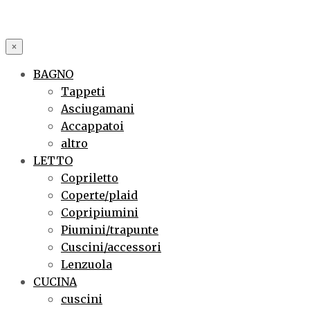
×
BAGNO
Tappeti
Asciugamani
Accappatoi
altro
LETTO
Copriletto
Coperte/plaid
Copripiumini
Piumini/trapunte
Cuscini/accessori
Lenzuola
CUCINA
cuscini