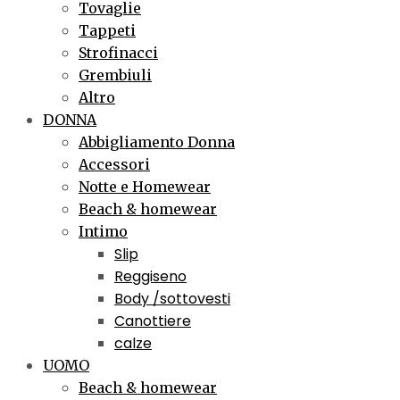
Tovaglie
Tappeti
Strofinacci
Grembiuli
Altro
DONNA
Abbigliamento Donna
Accessori
Notte e Homewear
Beach & homewear
Intimo
Slip
Reggiseno
Body /sottovesti
Canottiere
calze
UOMO
Beach & homewear