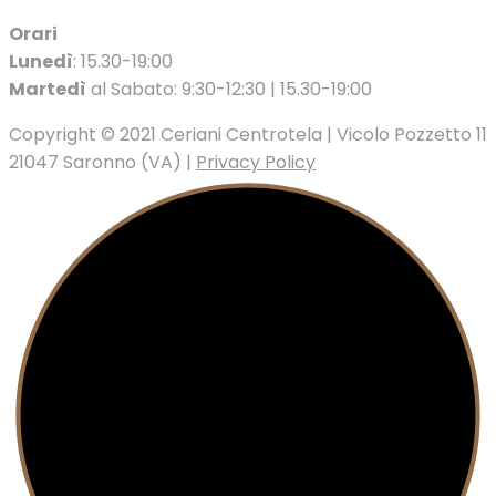
Orari
Lunedì
: 15.30-19:00
Martedì
al Sabato: 9:30-12:30 | 15.30-19:00
Copyright © 2021 Ceriani Centrotela | Vicolo Pozzetto 11
21047 Saronno (VA) |
Privacy Policy