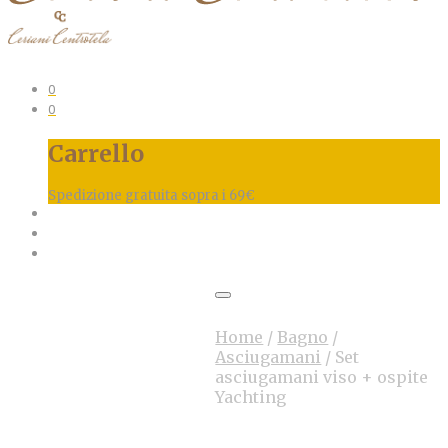
0
0
Carrello
Spedizione gratuita sopra i 69€
Home
/
Bagno
/
Asciugamani
/
Set
asciugamani viso + ospite
Yachting