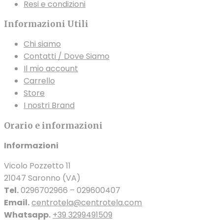
Resi e condizioni
prodotto
Informazioni Utili
Chi siamo
Contatti / Dove Siamo
Il mio account
Carrello
Store
I nostri Brand
Orario e informazioni
Informazioni
Vicolo Pozzetto 11
21047 Saronno (VA)
Tel.
0296702966 – 029600407
Email.
centrotela@centrotela.com
Whatsapp.
+39 3299491509