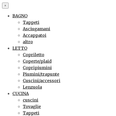
×
BAGNO
Tappeti
Asciugamani
Accappatoi
altro
LETTO
Copriletto
Coperte/plaid
Copripiumini
Piumini/trapunte
Cuscini/accessori
Lenzuola
CUCINA
cuscini
Tovaglie
Tappeti