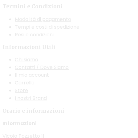
Termini e Condizioni
possono
essere
Modalità di pagamento
scelte
Tempi e costi di spedizione
nella
Resi e condizioni
pagina
del
Informazioni Utili
prodotto
Chi siamo
Contatti / Dove Siamo
Il mio account
Carrello
Store
I nostri Brand
Orario e informazioni
Informazioni
Vicolo Pozzetto 11