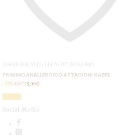
AGGIUNGI ALLA LISTA DEI DESIDERI
PIUMINO ANALLERGICO 4 STAGIONI GABEL
123,00
€
Il
119,00
€
Il
prezzo
prezzo
Questo
originale
attuale
SCEGLI
prodotto
era:
è:
123,00€.
119,00€.
ha
Social Media
più
varianti.
Le
opzioni