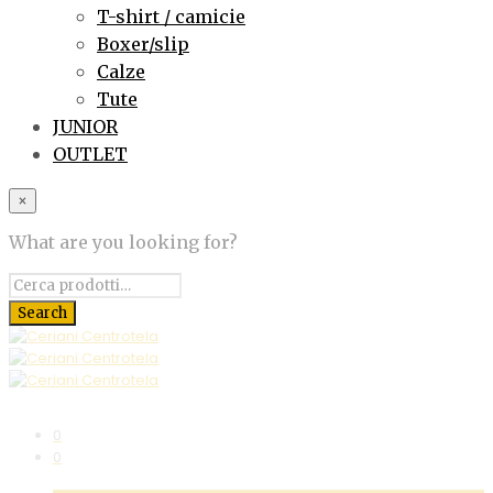
T-shirt / camicie
Boxer/slip
Calze
Tute
JUNIOR
OUTLET
×
What are you looking for?
0
0