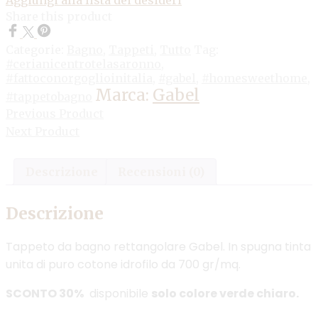
Share this product
Categorie:
Bagno
,
Tappeti
,
Tutto
Tag:
#cerianicentrotelasaronno
,
#fattoconorgoglioinitalia
,
#gabel
,
#homesweethome
,
Marca:
Gabel
#tappetobagno
Previous Product
Next Product
Descrizione
Recensioni (0)
Descrizione
Tappeto da bagno rettangolare Gabel. In spugna tinta
unita di puro cotone idrofilo da 700 gr/mq.
SCONTO 30%
disponibile
solo colore verde chiaro.