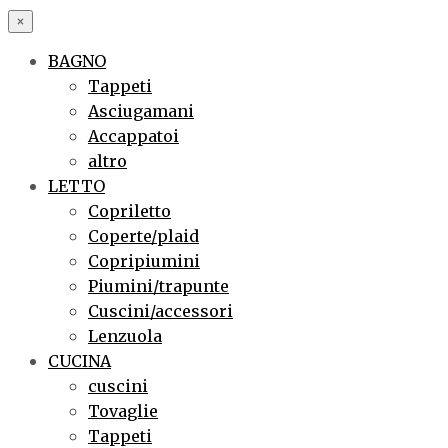
×
BAGNO
Tappeti
Asciugamani
Accappatoi
altro
LETTO
Copriletto
Coperte/plaid
Copripiumini
Piumini/trapunte
Cuscini/accessori
Lenzuola
CUCINA
cuscini
Tovaglie
Tappeti