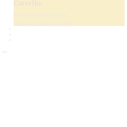
Carrello
Nessun prodotto nel carrello.
Spedizione gratuita sopra i 69€