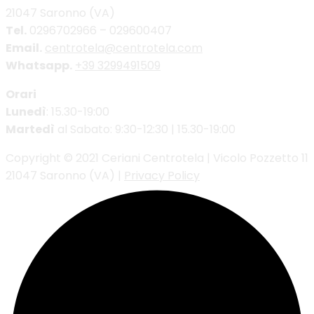
21047 Saronno (VA)
Tel.
0296702966 – 029600407
Email.
centrotela@centrotela.com
Whatsapp.
+39 3299491509
Orari
Lunedì
: 15.30-19:00
Martedì
al Sabato: 9:30-12:30 | 15.30-19:00
Copyright © 2021 Ceriani Centrotela | Vicolo Pozzetto 11
21047 Saronno (VA) |
Privacy Policy