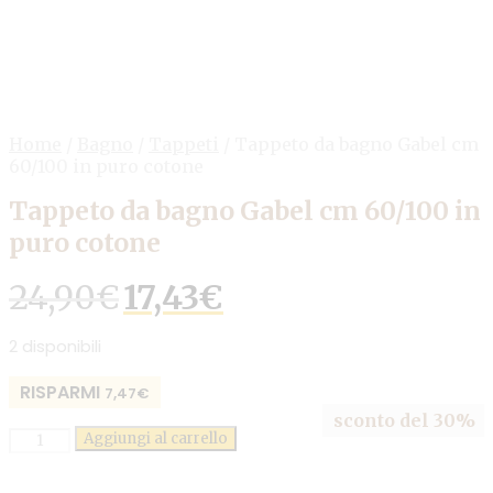
Home
/
Bagno
/
Tappeti
/
Tappeto da bagno Gabel cm
60/100 in puro cotone
Tappeto da bagno Gabel cm 60/100 in
puro cotone
24,90
€
Il
17,43
€
Il
prezzo
prezzo
originale
attuale
2 disponibili
era:
è:
24,90€.
17,43€.
RISPARMI
7,47
€
sconto del 30%
Quantità
Aggiungi al carrello