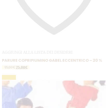
AGGIUNGI ALLA LISTA DEI DESIDERI
PARURE COPRIPIUMINO GABEL ECCENTRICO – 20 %
95,00
€
Il
75,00
€
Il
prezzo
prezzo
Questo
originale
attuale
SCEGLI
prodotto
era:
è:
95,00€.
75,00€.
ha
più
varianti.
Le