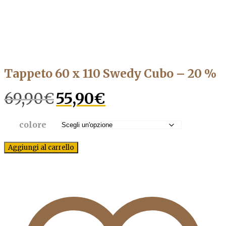
Tappeto 60 x 110 Swedy Cubo – 20 %
69,90
€
Il
55,90
€
Il
prezzo
prezzo
originale
attuale
era:
è:
colore
69,90€.
55,90€.
Aggiungi al carrello