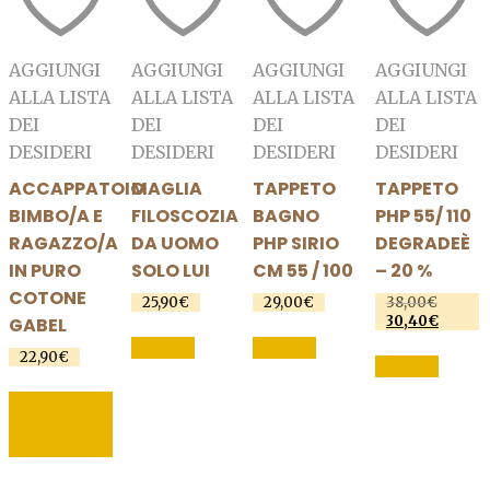
AGGIUNGI
AGGIUNGI
AGGIUNGI
AGGIUNGI
ALLA LISTA
ALLA LISTA
ALLA LISTA
ALLA LISTA
DEI
DEI
DEI
DEI
DESIDERI
DESIDERI
DESIDERI
DESIDERI
ACCAPPATOIO
MAGLIA
TAPPETO
TAPPETO
BIMBO/A E
FILOSCOZIA
BAGNO
PHP 55/ 110
RAGAZZO/A
DA UOMO
PHP SIRIO
DEGRADEÈ
IN PURO
SOLO LUI
CM 55 / 100
– 20 %
COTONE
25,90
€
29,00
€
38,00
€
Il
30,40
€
prezzo
Il
GABEL
Questo
Questo
origin
prezzo
SCEGLI
SCEGLI
Ques
prodotto
prodotto
22,90
€
era:
attuale
SCEGLI
prodo
38,00€
è:
ha
ha
30,40€
AGGIUNGI
ha
più
più
AL
più
varianti.
varianti.
CARRELLO
varian
Le
Le
Le