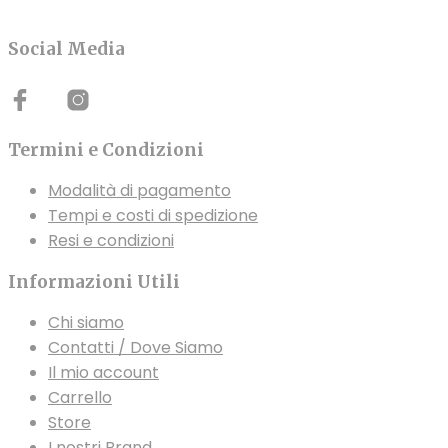
opzioni
opzioni
opzio
possono
possono
poss
Social Media
essere
essere
esser
scelte
scelte
scelt
nella
nella
nella
pagina
pagina
pagin
Termini e Condizioni
del
del
del
prodotto
prodotto
Modalità di pagamento
prodo
Tempi e costi di spedizione
Resi e condizioni
Informazioni Utili
Chi siamo
Contatti / Dove Siamo
Il mio account
Carrello
Store
I nostri Brand