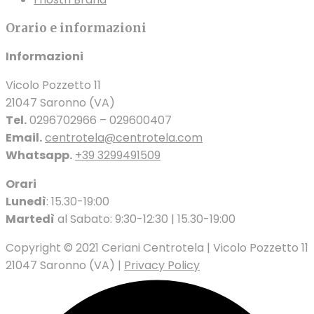
Orario e informazioni
Informazioni
Vicolo Pozzetto 11
21047 Saronno (VA)
Tel.
0296702966 – 029600407
Email.
centrotela@centrotela.com
Whatsapp.
+39 3299491509
Orari
Lunedì
: 15.30-19:00
Martedì
al Sabato: 9:30-12:30 | 15.30-19:00
Copyright © 2021 Ceriani Centrotela | Vicolo Pozzetto 11
21047 Saronno (VA) |
Privacy Policy