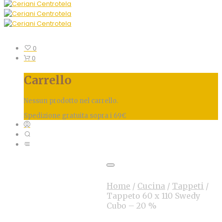
0
0
Carrello
Nessun prodotto nel carrello.
Spedizione gratuita sopra i 69€
Home
/
Cucina
/
Tappeti
/
Tappeto 60 x 110 Swedy
Cubo – 20 %