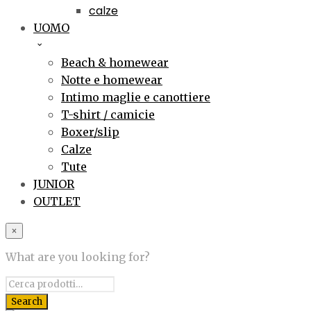
calze
UOMO
Beach & homewear
Notte e homewear
Intimo maglie e canottiere
T-shirt / camicie
Boxer/slip
Calze
Tute
JUNIOR
OUTLET
×
What are you looking for?