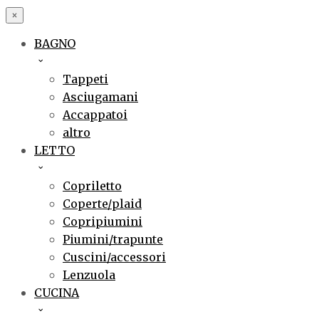
×
BAGNO
Tappeti
Asciugamani
Accappatoi
altro
LETTO
Copriletto
Coperte/plaid
Copripiumini
Piumini/trapunte
Cuscini/accessori
Lenzuola
CUCINA