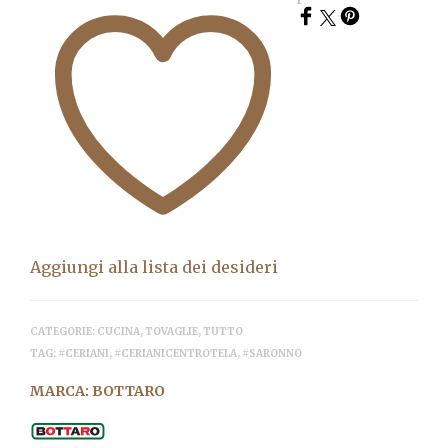
Aggiungi alla lista dei desideri
CATEGORIE:
CUCINA
,
TOVAGLIE
,
TUTTO
TAG:
#CERIANI
,
#CERIANICENTROTELA
,
#SARONNO
MARCA:
BOTTARO