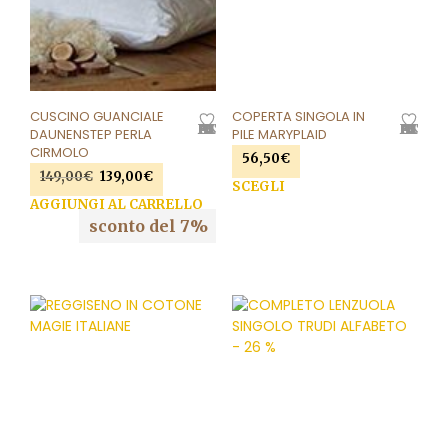
CUSCINO GUANCIALE
COPERTA SINGOLA IN
AGGIUNGI ALLA LISTA DEI DESIDERI
AGGIUNGI ALLA LISTA DEI DESIDERI
DAUNENSTEP PERLA
PILE MARYPLAID
CIRMOLO
56,50
€
149,00
€
Il
139,00
€
Il
SCEGLI
Que
prezzo
prezzo
AGGIUNGI AL CARRELLO
pro
originale
attuale
sconto del 7%
ha
era:
è:
più
149,00€.
139,00€.
vari
Le
opzi
pos
ess
scel
nell
pag
del