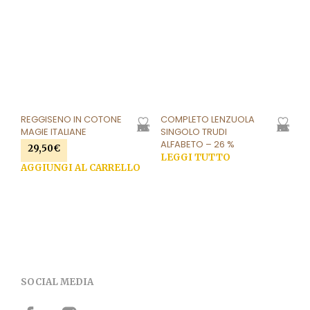
pro
REGGISENO IN COTONE
COMPLETO LENZUOLA
AGGIUNGI ALLA LISTA DEI DESIDERI
AGGIUNGI ALLA LISTA DEI DESIDERI
MAGIE ITALIANE
SINGOLO TRUDI
ALFABETO – 26 %
29,50
€
LEGGI TUTTO
AGGIUNGI AL CARRELLO
SOCIAL MEDIA