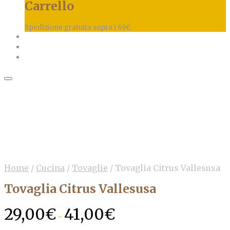
Carrello
Spedizione gratuita sopra i 69€
Home
/
Cucina
/
Tovaglie
/
Tovaglia Citrus Vallesusa
Tovaglia Citrus Vallesusa
29,00
€
41,00
€
Fascia
-
di