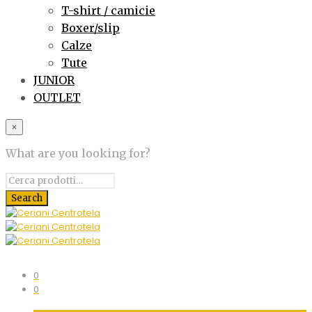
T-shirt / camicie
Boxer/slip
Calze
Tute
JUNIOR
OUTLET
×
What are you looking for?
0
0