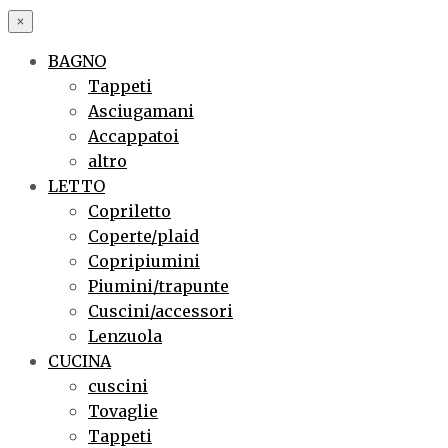
×
BAGNO
Tappeti
Asciugamani
Accappatoi
altro
LETTO
Copriletto
Coperte/plaid
Copripiumini
Piumini/trapunte
Cuscini/accessori
Lenzuola
CUCINA
cuscini
Tovaglie
Tappeti