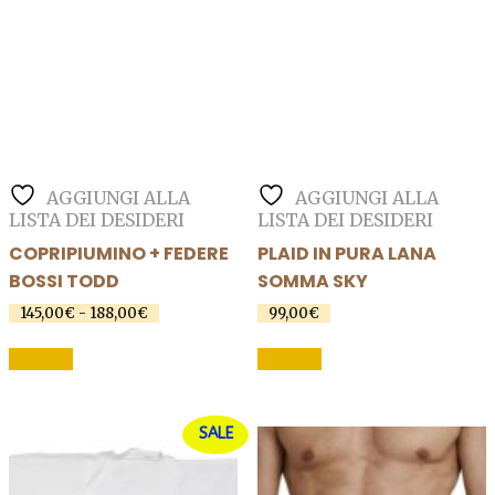
AGGIUNGI ALLA
AGGIUNGI ALLA
LISTA DEI DESIDERI
LISTA DEI DESIDERI
COPRIPIUMINO + FEDERE
PLAID IN PURA LANA
BOSSI TODD
SOMMA SKY
145,00
€
-
188,00
€
Fascia
99,00
€
di
Questo
Questo
prezzo:
SCEGLI
SCEGLI
prodotto
prodotto
da
145,00€
ha
ha
a
più
più
188,00€
SALE
varianti.
varianti.
Le
Le