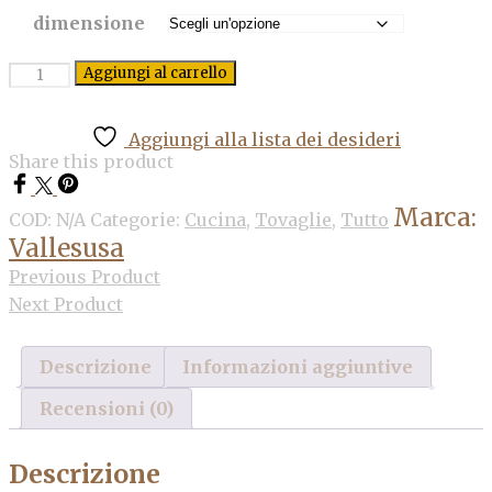
prezzo:
da
dimensione
29,00€
a
Quantità
Aggiungi al carrello
41,00€
Aggiungi alla lista dei desideri
Share this product
Marca:
COD:
N/A
Categorie:
Cucina
,
Tovaglie
,
Tutto
Vallesusa
Previous Product
Next Product
Descrizione
Informazioni aggiuntive
Recensioni (0)
Descrizione