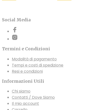
prodotto
prodotto
da
199,00€
ha
ha
a
più
più
269,00€
varianti.
varianti.
Social Media
Le
Le
opzioni
opzioni
possono
possono
essere
essere
Termini e Condizioni
scelte
scelte
nella
nella
Modalità di pagamento
pagina
pagina
Tempi e costi di spedizione
del
del
Resi e condizioni
prodotto
prodotto
Informazioni Utili
Chi siamo
Contatti / Dove Siamo
Il mio account
Carrello